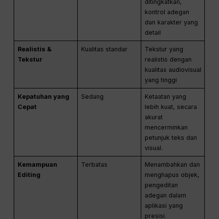
ditingkatkan,
kontrol adegan
dan karakter yang
detail
Realistis &
Kualitas standar
Tekstur yang
Tekstur
realistis dengan
kualitas audiovisual
yang tinggi
Kepatuhan yang
Sedang
Ketaatan yang
Cepat
lebih kuat, secara
akurat
mencerminkan
petunjuk teks dan
visual.
Kemampuan
Terbatas
Menambahkan dan
Editing
menghapus objek,
pengeditan
adegan dalam
aplikasi yang
presisi.