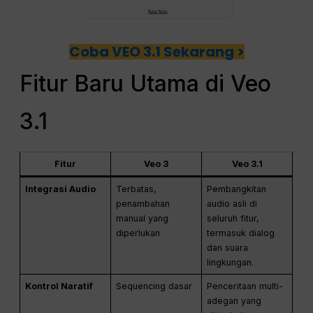
Coba VEO 3.1 Sekarang >
Fitur Baru Utama di Veo
3.1
Fitur
Veo 3
Veo 3.1
Integrasi Audio
Terbatas,
Pembangkitan
penambahan
audio asli di
manual yang
seluruh fitur,
diperlukan
termasuk dialog
dan suara
lingkungan.
Kontrol Naratif
Sequencing dasar
Penceritaan multi-
adegan yang