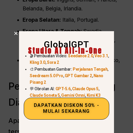
Belanda, Belgia, Irlandia.
Eropa Selatan:
Italia, Portugal.
Eropa Utara & Tengah:
Swedia,
Norwegia, Denmark, Finlandia, Swiss,
GlobalGPT
Studio AI All-In-One
Austria.
🎬 Pembuatan Video:
Seedance 2.0
,
Veo 3.1
,
Eropa Timur:
Polandia, Republik Ceko,
Kling 3.0
,
Sora 2
Hongaria, Rumania, Slovakia.
🎨 Pembuatan Gambar:
Perjalanan Tengah
,
Seedream 5.0 Pro
,
GPT Gambar 2
,
Nano
Pisang 2
Pertanyaan yang Sering
💬 Obrolan AI:
GPT-5.6
,
Claude Opus 5
,
Claude Soneta 5
,
Gemini Omni
,
Kimi K3
Diajukan
DAPATKAN DISKON 50% -
MULAI SEKARANG
Apakah OpenAI Sora 2 sudah
tersedia di Eropa?