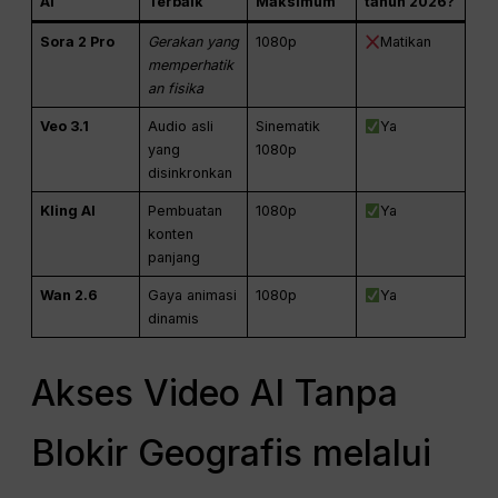
AI
Terbaik
Maksimum
tahun 2026?
Sora 2 Pro
Gerakan yang
1080p
Matikan
memperhatik
an fisika
Veo 3.1
Audio asli
Sinematik
Ya
yang
1080p
disinkronkan
Kling AI
Pembuatan
1080p
Ya
konten
panjang
Wan 2.6
Gaya animasi
1080p
Ya
dinamis
Akses Video AI Tanpa
Blokir Geografis melalui