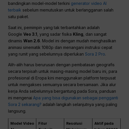
bandingkan model-model terkini
generator video AI
terbaik
sebelum memutuskan untuk berlangganan salah
satu paket.
Saat ini, pemimpin yang tak terbantahkan adalah
Google
Veo 3.1
, yang sadar fisika
Kling
, dan sangat
dinamis
Wan 2.6
. Model ini dengan mudah menghasilkan
animasi sinematik 1080p dan menangani instruksi cepat
yang rumit yang sebelumnya diperlukan
Sora 2 Pro
.
Alih-alih harus berurusan dengan pembatasan geografis
secara terpisah untuk masing-masing model baru ini, para
profesional di Eropa kini menggunakan platform terpusat
untuk mengakses semuanya secara bersamaan. Jika alur
kerja Anda sebelumnya bergantung pada Sora, panduan
ini mengenai
Apa yang bisa digunakan sebagai pengganti
Sora 2 sekarang?
adalah langkah selanjutnya yang paling
langsung.
Model Video
Fitur
Resolusi
Aktif pada