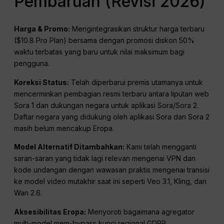
Pembaruan (Revisi 2026)
Harga & Promo:
Mengintegrasikan struktur harga terbaru
($10.8 Pro Plan) bersama dengan promosi diskon 50%
waktu terbatas yang baru untuk nilai maksimum bagi
pengguna.
Koreksi Status:
Telah diperbarui premis utamanya untuk
mencerminkan pembagian resmi terbaru antara liputan web
Sora 1 dan dukungan negara untuk aplikasi Sora/Sora 2.
Daftar negara yang didukung oleh aplikasi Sora dan Sora 2
masih belum mencakup Eropa.
Model Alternatif Ditambahkan:
Kami telah mengganti
saran-saran yang tidak lagi relevan mengenai VPN dan
kode undangan dengan wawasan praktis mengenai transisi
ke model video mutakhir saat ini seperti Veo 3.1, Kling, dan
Wan 2.6.
Aksesibilitas Eropa:
Menyoroti bagaimana agregator
multi-model mem-bypass kunci regional GDPR