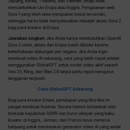
Jepang, Korea, Thailand, dan Vietnam, tetapi tidak
mencantumkan Uni Eropa atau Inggris. Pengalaman web
Sora 1 yang lebih lama merupakan kasus tersendiri,
sehingga hal itu tidak menyelesaikan masalah akses Sora 2
bagi para kreator di Eropa.
Jawaban singkat:
Jika Anda hanya membutuhkan OpenAI
Sora 2 resmi, akses dari Eropa masih diblokir karena
keterbatasan dukungan per negara. Jika Anda ingin
membuat video AI sekarang, cara yang lebih cepat adalah
menggunakan GlobalGPT untuk model video aktif seperti
Veo 3.1, Kling, dan Wan 2.6 tanpa perlu repot mengurus
langganan terpisah.
Coba GlobalGPT Sekarang
Bagi para kreator Eropa, penutupan yang tiba-tiba ini
sangat membuat frustrasi. Secara historis terhambat oleh
blokade kepatuhan GDPR dan kunci wilayah yang kaku,
kreator di Inggris, Jerman, dan Prancis terus menerus
berjuang untuk menemukan generator video AI yang andal