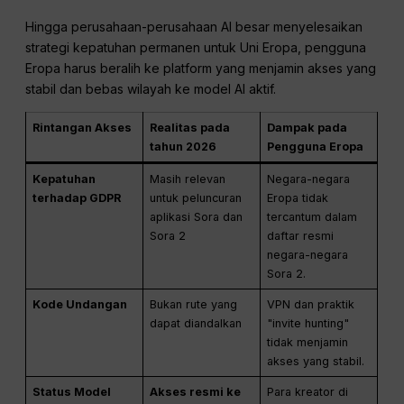
Hingga perusahaan-perusahaan AI besar menyelesaikan
strategi kepatuhan permanen untuk Uni Eropa, pengguna
Eropa harus beralih ke platform yang menjamin akses yang
stabil dan bebas wilayah ke model AI aktif.
Rintangan Akses
Realitas pada
Dampak pada
tahun 2026
Pengguna Eropa
Kepatuhan
Masih relevan
Negara-negara
terhadap GDPR
untuk peluncuran
Eropa tidak
aplikasi Sora dan
tercantum dalam
Sora 2
daftar resmi
negara-negara
Sora 2.
Kode Undangan
Bukan rute yang
VPN dan praktik
dapat diandalkan
"invite hunting"
tidak menjamin
akses yang stabil.
Status Model
Akses resmi ke
Para kreator di