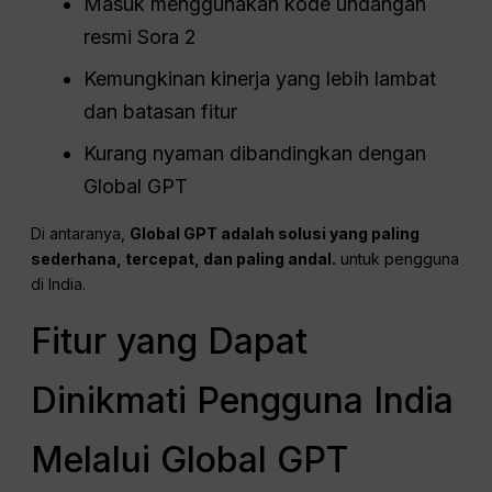
Masuk menggunakan kode undangan
resmi Sora 2
Kemungkinan kinerja yang lebih lambat
dan batasan fitur
Kurang nyaman dibandingkan dengan
Global GPT
Di antaranya,
Global GPT adalah solusi yang paling
sederhana, tercepat, dan paling andal.
untuk pengguna
di India.
Fitur yang Dapat
Dinikmati Pengguna India
Melalui Global GPT