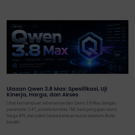
Ulasan Qwen 3.8 Max: Spesifikasi, Uji
Kinerja, Harga, dan Akses
Lihat kemampuan sebenarnya dari Qwen 3.8 Max dengan
parameter 2.4T, jendela konteks 1M, hasil pengujian resmi,
harga API, dan paket tanpa batasan kuota sebelum Anda
beralih.