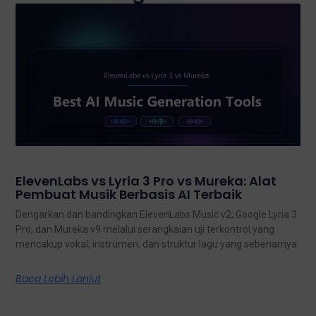
ElevenLabs vs Lyria 3 Pro vs Mureka: Alat
Pembuat Musik Berbasis AI Terbaik
Dengarkan dan bandingkan ElevenLabs Music v2, Google Lyria 3
Pro, dan Mureka v9 melalui serangkaian uji terkontrol yang
mencakup vokal, instrumen, dan struktur lagu yang sebenarnya.
Baca Lebih Lanjut