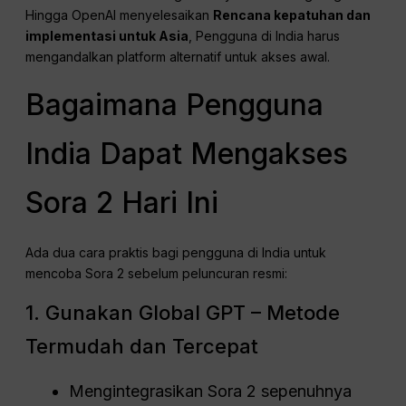
Hingga OpenAI menyelesaikan
Rencana kepatuhan dan
implementasi untuk Asia
, Pengguna di India harus
mengandalkan platform alternatif untuk akses awal.
Bagaimana Pengguna
India Dapat Mengakses
Sora 2 Hari Ini
Ada dua cara praktis bagi pengguna di India untuk
mencoba Sora 2 sebelum peluncuran resmi:
1. Gunakan Global GPT – Metode
Termudah dan Tercepat
Mengintegrasikan Sora 2 sepenuhnya