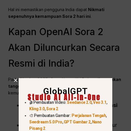
Hal ini memastikan pengguna India dapat
Nikmati
sepenuhnya kemampuan Sora 2 hari ini
.
Kapan OpenAI Sora 2
Akan Diluncurkan Secara
Resmi di India?
Pada
Oktober 2025
, OpenAI memiliki
Belum diumumkan
tanggal peluncuran resmi untuk India.
. Peluncuran
GlobalGPT
kemungkinan akan tergantung pada:
Studio AI All-In-One
🎬 Pembuatan Video:
Seedance 2.0
,
Veo 3.1
,
Kepatuhan terhadap
Peraturan privasi
Kling 3.0
,
Sora 2
data India
🎨 Pembuatan Gambar:
Perjalanan Tengah
,
Seedream 5.0 Pro
,
GPT Gambar 2
,
Nano
Penyiapan dan skalabilitas infrastruktur
Pisang 2