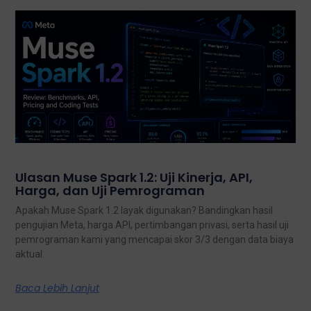
Ulasan Muse Spark 1.2: Uji Kinerja, API,
Harga, dan Uji Pemrograman
Apakah Muse Spark 1.2 layak digunakan? Bandingkan hasil
pengujian Meta, harga API, pertimbangan privasi, serta hasil uji
pemrograman kami yang mencapai skor 3/3 dengan data biaya
aktual.
Baca Lebih Lanjut