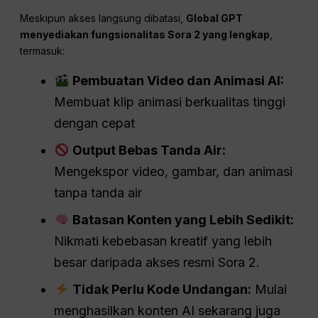
Meskipun akses langsung dibatasi,
Global GPT
menyediakan fungsionalitas Sora 2 yang lengkap
,
termasuk:
Pembuatan Video dan Animasi AI:
Membuat klip animasi berkualitas tinggi
dengan cepat
Output Bebas Tanda Air:
Mengekspor video, gambar, dan animasi
tanpa tanda air
Batasan Konten yang Lebih Sedikit:
Nikmati kebebasan kreatif yang lebih
besar daripada akses resmi Sora 2.
Tidak Perlu Kode Undangan:
Mulai
menghasilkan konten AI sekarang juga