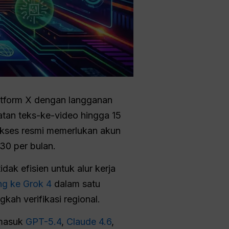
atform X dengan langganan
atan teks-ke-video hingga 15
akses resmi memerlukan akun
30 per bulan.
ak efisien untuk alur kerja
ng ke Grok 4
dalam satu
ah verifikasi regional.
rmasuk
GPT-5.4
,
Claude 4.6
,