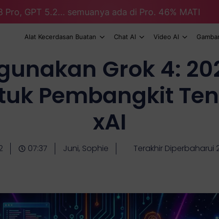
3 Pro, GPT 5.2... semuanya ada di Pro. 46% MATI
Alat Kecerdasan Buatan
Chat AI
Video AI
Gambar
gunakan Grok 4: 20
uk Pembangkit Tena
xAI
2
07:37
Juni, Sophie
Terakhir Diperbaharui