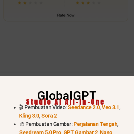
GlobalGPT
Studio AI All-In-One
🎬 Pembuatan Video:
Seedance 2.0
,
Veo 3.1
,
Membuat Model Grok 4.20 Aur
Kling 3.0
,
Sora 2
🎨 Pembuatan Gambar:
Perjalanan Tengah
,
Seedream 5.0 Pro
,
GPT Gambar 2
,
Nano