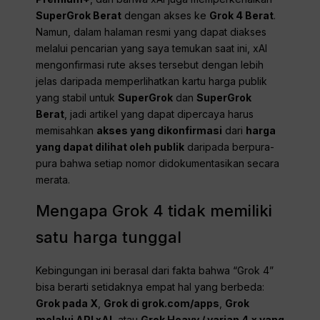
SuperGrok Berat
dengan akses ke
Grok 4 Berat
.
Namun, dalam halaman resmi yang dapat diakses
melalui pencarian yang saya temukan saat ini, xAI
mengonfirmasi rute akses tersebut dengan lebih
jelas daripada memperlihatkan kartu harga publik
yang stabil untuk
SuperGrok
dan
SuperGrok
Berat
, jadi artikel yang dapat dipercaya harus
memisahkan
akses yang dikonfirmasi
dari
harga
yang dapat dilihat oleh publik
daripada berpura-
pura bahwa setiap nomor didokumentasikan secara
merata.
Mengapa Grok 4 tidak memiliki
satu harga tunggal
Kebingungan ini berasal dari fakta bahwa “Grok 4”
bisa berarti setidaknya empat hal yang berbeda:
Grok pada X
,
Grok di grok.com/apps
,
Grok
melalui API xAI
, atau
Grok Heavy / varian 4.x yang