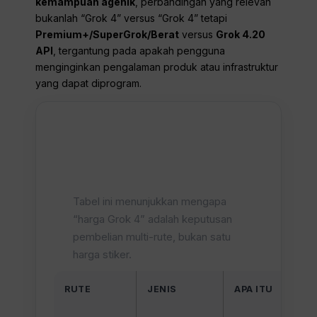
kemampuan agenik
, perbandingan yang relevan
bukanlah “Grok 4” versus “Grok 4” tetapi
Premium+/SuperGrok/Berat
versus
Grok 4.20
API
, tergantung pada apakah pengguna
menginginkan pengalaman produk atau infrastruktur
yang dapat diprogram.
Ikhtisar Harga
Grok 4
Tabel ini menunjukkan mengapa
“harga Grok 4” adalah keputusan
pembelian multi-rute, bukan satu
harga stiker.
RUTE
JENIS
APA ITU
H
Y