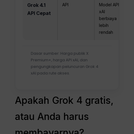
Grok 4.1
API
Model API
Ma
xAI
$0
API Cepat
berbiaya
ke
lebih
$0
rendah
ju
Dasar sumber: Harga publik X
Premium+, harga API xAI, dan
pengungkapan peluncuran Grok 4
xAI pada rute akses.
Apakah Grok 4 gratis,
atau Anda harus
membayarnya?