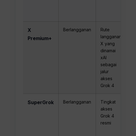
DI
O
P
X
Berlangganan
Rute
$4
langganan
at
Premium+
X yang
$3
dinamai
xAI
sebagai
jalur
akses
Grok 4
SuperGrok
Berlangganan
Tingkat
Ak
akses
te
Grok 4
ha
resmi
ya
ti