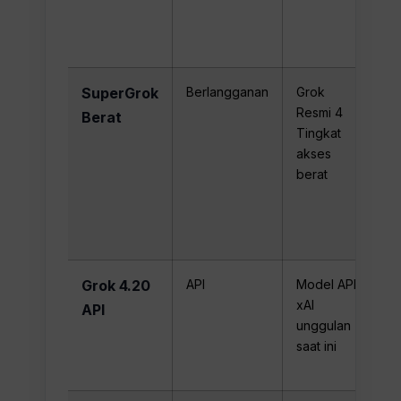
te
se
ko
SuperGrok
Berlangganan
Grok
Ak
Resmi 4
te
Berat
Tingkat
ha
akses
ya
berat
ti
te
se
ko
Grok 4.20
API
Model API
Ma
xAI
$2
API
unggulan
ke
saat ini
$6
ju