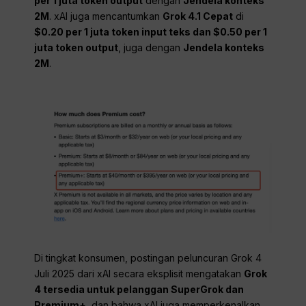
per 1 juta token output
dengan
Jendela konteks
2M
. xAI juga mencantumkan
Grok 4.1 Cepat
di
$0.20 per 1 juta token input teks dan $0.50 per 1
juta token output
, juga dengan
Jendela konteks
2M
.
Di tingkat konsumen, postingan peluncuran Grok 4
Juli 2025 dari xAI secara eksplisit mengatakan
Grok
4 tersedia untuk pelanggan SuperGrok dan
Premium+
, dan bahwa xAI juga memperkenalkan