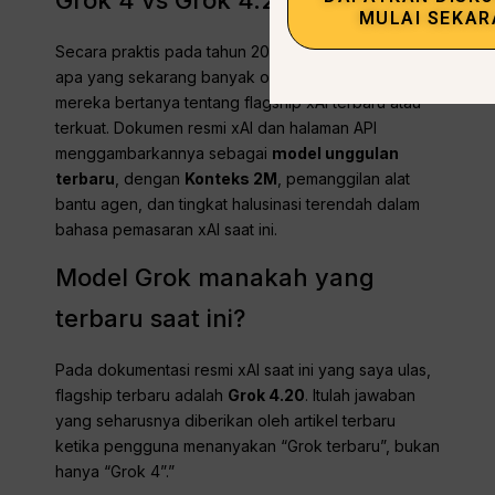
MULAI SEKA
Secara praktis pada tahun 2026,
Grok 4.20
adalah
apa yang sekarang banyak orang maksudkan ketika
mereka bertanya tentang flagship xAI terbaru atau
terkuat. Dokumen resmi xAI dan halaman API
menggambarkannya sebagai
model unggulan
terbaru
, dengan
Konteks 2M
, pemanggilan alat
bantu agen, dan tingkat halusinasi terendah dalam
bahasa pemasaran xAI saat ini.
Model Grok manakah yang
terbaru saat ini?
Pada dokumentasi resmi xAI saat ini yang saya ulas,
flagship terbaru adalah
Grok 4.20
. Itulah jawaban
yang seharusnya diberikan oleh artikel terbaru
ketika pengguna menanyakan “Grok terbaru”, bukan
hanya “Grok 4”.”