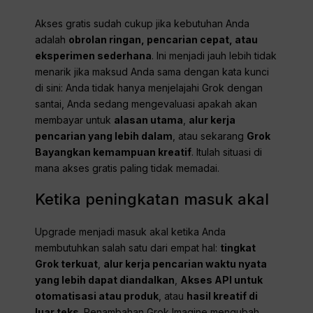
Akses gratis sudah cukup jika kebutuhan Anda
adalah
obrolan ringan, pencarian cepat, atau
eksperimen sederhana
. Ini menjadi jauh lebih tidak
menarik jika maksud Anda sama dengan kata kunci
di sini: Anda tidak hanya menjelajahi Grok dengan
santai, Anda sedang mengevaluasi apakah akan
membayar untuk
alasan utama
,
alur kerja
pencarian yang lebih dalam
, atau sekarang
Grok
Bayangkan kemampuan kreatif
. Itulah situasi di
mana akses gratis paling tidak memadai.
Ketika peningkatan masuk akal
Upgrade menjadi masuk akal ketika Anda
membutuhkan salah satu dari empat hal:
tingkat
Grok terkuat
,
alur kerja pencarian waktu nyata
yang lebih dapat diandalkan
,
Akses API untuk
otomatisasi atau produk
, atau
hasil kreatif di
luar teks
. Penambahan Grok Imagine mengubah