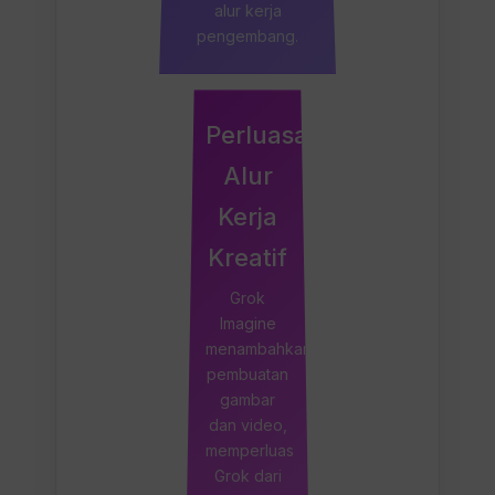
alur kerja
pengembang.
Perluasan
Alur
Kerja
Kreatif
Grok
Imagine
menambahkan
pembuatan
gambar
dan video,
memperluas
Grok dari