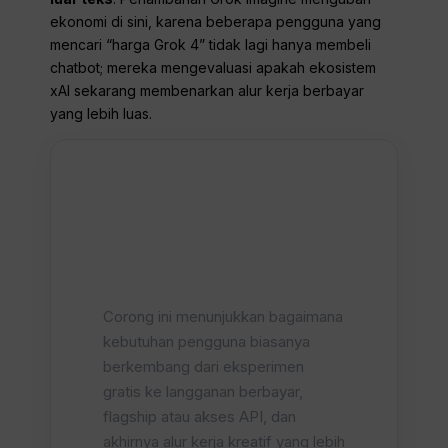
ekonomi di sini, karena beberapa pengguna yang
mencari “harga Grok 4” tidak lagi hanya membeli
chatbot; mereka mengevaluasi apakah ekosistem
xAI sekarang membenarkan alur kerja berbayar
yang lebih luas.
Corong
Peningkatan
Pengguna Grok
Corong ini menunjukkan bagaimana
kebutuhan pengguna biasanya
berkembang dari eksperimen
gratis ke langganan berbayar,
flagship atau akses API, dan
akhirnya alur kerja kreatif yang lebih