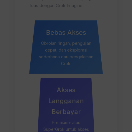
luas dengan Grok Imagine.
Bebas Akses
Obrolan ringan, pengujian
cepat, dan eksplorasi
sederhana dari pengalaman
Grok.
Akses
Langganan
Berbayar
Premium+ atau
SuperGrok untuk akses