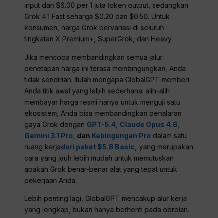
input dan $6.00 per 1 juta token output, sedangkan
Grok 4.1 Fast seharga $0.20 dan $0.50. Untuk
konsumen, harga Grok bervariasi di seluruh
tingkatan X Premium+, SuperGrok, dan Heavy.
Jika mencoba membandingkan semua jalur
penetapan harga ini terasa membingungkan, Anda
tidak sendirian. Itulah mengapa GlobalGPT memberi
Anda titik awal yang lebih sederhana: alih-alih
membayar harga resmi hanya untuk menguji satu
ekosistem, Anda bisa membandingkan penalaran
gaya Grok dengan
GPT-5.4,
Claude Opus 4.6,
Gemini 3.1 Pro,
dan
Kebingungan Pro
dalam satu
ruang kerja
dari paket $5.8 Basic,
yang merupakan
cara yang jauh lebih mudah untuk memutuskan
apakah Grok benar-benar alat yang tepat untuk
pekerjaan Anda.
Lebih penting lagi, GlobalGPT mencakup alur kerja
yang lengkap, bukan hanya berhenti pada obrolan.