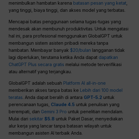
menimbulkan hambatan karena
batasan pesan yang ketat
,
yang tinggi, biaya tinggi, dan akses model yang terbatas.
Mencapai batas penggunaan selama tugas-tugas yang
mendesak akan membunuh produktivitas. Untuk mengatasi
hal ini, para profesional menggunakan GlobalGPT untuk
membangun sistem asisten pribadi mereka tanpa
hambatan. Membayar banyak
$20/bulan
langganan tidak
lagi diperlukan, terutama ketika Anda dapat
dapatkan
ChatGPT Plus secara gratis
melalui metode terverifikasi
atau alternatif yang terjangkau.
GlobalGPT adalah sebuah
Platform AI all-in-one
memberikan akses tanpa batas ke
Lebih dari 100 model
teratas
. Anda dapat beralih di antara
GPT-5.2
untuk
perencanaan tugas,
Claude 4.5
untuk penulisan yang
berempati, dan
Gemini 3 Pro
untuk penelitian mendalam.
Mulai dari
sekitar
$5.8
untuk Paket Dasar, menyediakan
alur kerja yang lancar tanpa batasan wilayah untuk
membangun asisten AI terbaik Anda.