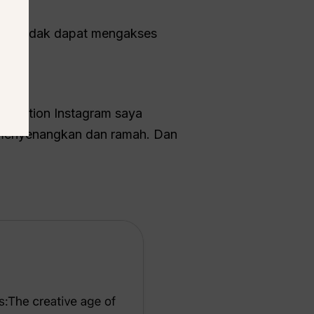
(AI tidak dapat mengakses
. Caption Instagram saya
ah menyenangkan dan ramah. Dan