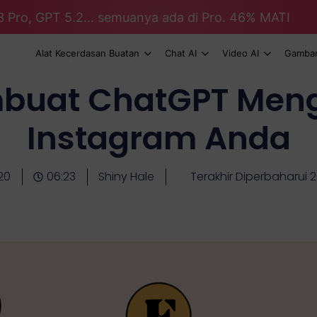
3 Pro, GPT 5.2... semuanya ada di Pro. 46% MATI
Alat Kecerdasan Buatan
Chat AI
Video AI
Gambar
buat ChatGPT Meng
Instagram Anda
20
06:23
Shiny Hale
Terakhir Diperbaharui 