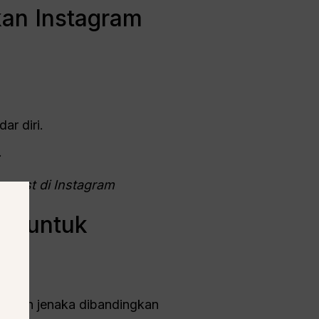
an Instagram
ar diri.
.
 roast di Instagram
T untuk
if dan jenaka dibandingkan