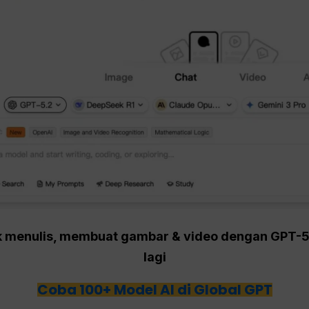
tuk menulis, membuat gambar & video dengan GPT-
lagi
Coba 100+ Model AI di Global GPT