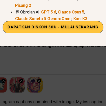
Pisang 2
stagram Anda
— Tempelkan teks tersebut ke ChatGPT 
💬 Obrolan AI:
GPT-5.6
,
Claude Opus 5
,
.
Claude Soneta 5
,
Gemini Omni
,
Kimi K3
DAPATKAN DISKON 50% - MULAI SEKARANG
gangan yang jelas.
— Misalnya:
tagram terakhir saya yang digabungkan dengan gambar
rgambar! Sindir mereka dengan sarkasme, tapi tetapl