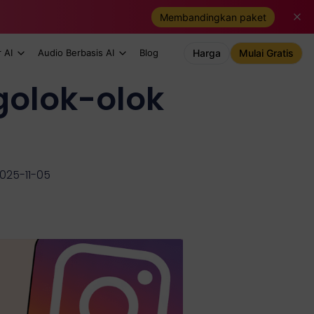
Membandingkan paket
 AI
Audio Berbasis AI
Blog
Harga
Mulai Gratis
olok-olok
2025-11-05