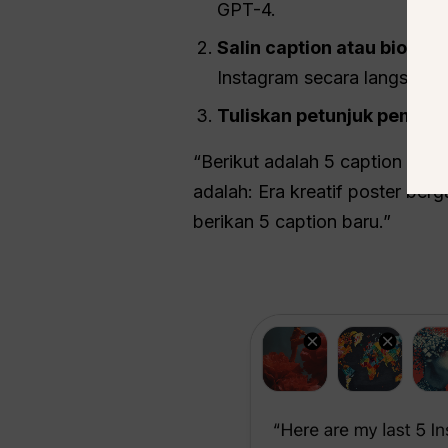
GPT-4.
Salin caption atau bio In
Instagram secara langsung)
Tuliskan petunjuk pemang
“Berikut adalah 5 caption Ins
adalah: Era kreatif poster be
berikan 5 caption baru.”