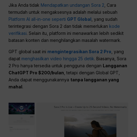
Jika Anda tidak
Mendapatkan undangan Sora 2
, Cara
termudah untuk mengaksesnya adalah melalui sebuah
Platform AI all-in-one seperti
GPT Global
, yang sudah
terintegrasi dengan Sora 2 dan tidak memerlukan
kode
verifikasi
. Selain itu, platform ini menawarkan lebih sedikit
batasan konten dan menghilangkan masalah watermark.
GPT global saat ini
mengintegrasikan Sora 2 Pro
, yang
dapat
menghasilkan video hingga 25 detik
. Biasanya, Sora
2 Pro hanya tersedia untuk pengguna dengan
Langganan
ChatGPT Pro $200/bulan
, tetapi dengan Global GPT,
Anda dapat menggunakannya
tanpa langganan yang
mahal
.