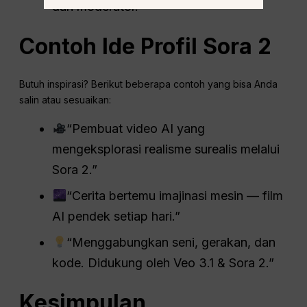
dari moderator.
Contoh Ide Profil Sora 2
Butuh inspirasi? Berikut beberapa contoh yang bisa Anda
salin atau sesuaikan:
“Pembuat video AI yang
mengeksplorasi realisme surealis melalui
Sora 2.”
“Cerita bertemu imajinasi mesin — film
AI pendek setiap hari.”
“Menggabungkan seni, gerakan, dan
kode. Didukung oleh Veo 3.1 & Sora 2.”
Kesimpulan