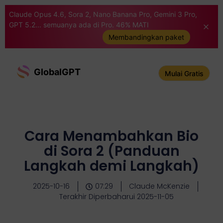
Claude Opus 4.6, Sora 2, Nano Banana Pro, Gemini 3 Pro,
GPT 5.2... semuanya ada di Pro. 46% MATI
Membandingkan paket
GlobalGPT
Mulai Gratis
Cara Menambahkan Bio
di Sora 2 (Panduan
Langkah demi Langkah)
2025-10-16
07:29
Claude McKenzie
Terakhir Diperbaharui 2025-11-05