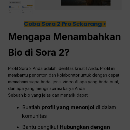
Coba Sora 2 Pro Sekarang >
Mengapa Menambahkan
Bio di Sora 2?
Profil Sora 2 Anda adalah identitas kreatif Anda. Profil ini
membantu penonton dan kolaborator untuk dengan cepat
memahami siapa Anda, jenis video AI apa yang Anda buat,
dan apa yang menginspirasi karya Anda.
Sebuah bio yang jelas dan menarik dapat:
Buatlah
profil yang menonjol
di dalam
komunitas
Bantu pengikut
Hubungkan dengan