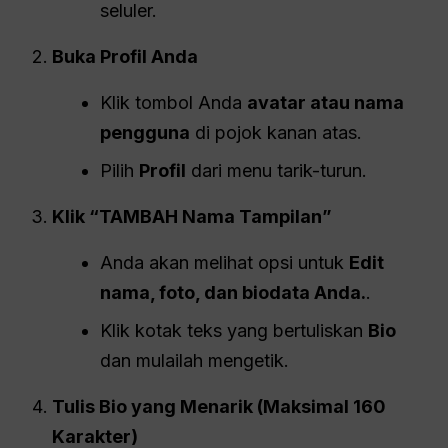
seluler.
Buka Profil Anda
Klik tombol Anda
avatar atau nama
pengguna
di pojok kanan atas.
Pilih
Profil
dari menu tarik-turun.
Klik “TAMBAH Nama Tampilan”
Anda akan melihat opsi untuk
Edit
nama, foto, dan biodata Anda.
.
Klik kotak teks yang bertuliskan
Bio
dan mulailah mengetik.
Tulis Bio yang Menarik (Maksimal 160
Karakter)