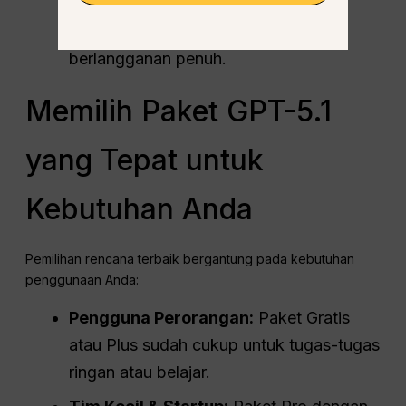
Penawaran terbatas memungkinkan
Anda mencoba GPT-5.1 tanpa harus
berlangganan penuh.
Memilih Paket GPT-5.1
yang Tepat untuk
Kebutuhan Anda
Pemilihan rencana terbaik bergantung pada kebutuhan
penggunaan Anda:
Pengguna Perorangan:
Paket Gratis
atau Plus sudah cukup untuk tugas-tugas
ringan atau belajar.