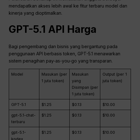
mendapatkan akses lebih awal ke fitur terbaru model dan
kinerja yang dioptimalkan.
GPT-5.1
API
Harga
Bagi pengembang dan bisnis yang bergantung pada
penggunaan API berbasis token, GPT-5.1 menawarkan
sistem penagihan pay-as-you-go yang transparan.
Model
Masukan (per
Masukan
Output (per 1
1 juta token)
yang
juta token)
Disimpan (per
1 juta token)
GPT-5.1
$1.25
$0.13
$10.00
gpt-5.1-chat-
$1.25
$0.13
$10.00
terbaru
gpt-5.1-
$1.25
$0.13
$10.00
kodex