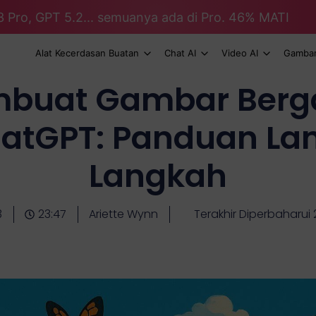
3 Pro, GPT 5.2... semuanya ada di Pro. 46% MATI
Alat Kecerdasan Buatan
Chat AI
Video AI
Gambar
buat Gambar Berga
atGPT: Panduan La
Langkah
3
23:47
Ariette Wynn
Terakhir Diperbaharui 