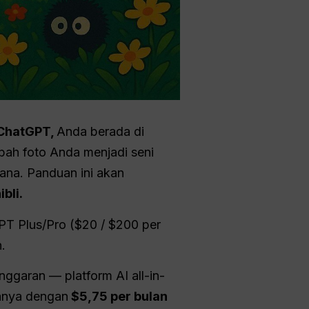
ChatGPT
,
Anda berada di
bah foto Anda menjadi seni
na. Panduan ini akan
bli.
PT Plus/Pro ($20 / $200 per
.
anggaran — platform AI all-in-
hanya dengan
$5,75 per bulan