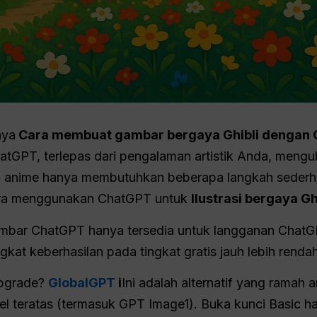
nya
Cara membuat gambar bergaya Ghibli dengan
tGPT, terlepas dari pengalaman artistik Anda, mengu
i anime hanya membutuhkan beberapa langkah sederha
ra menggunakan ChatGPT untuk
Ilustrasi bergaya Ghi
gambar ChatGPT hanya tersedia untuk langganan ChatG
gkat keberhasilan pada tingkat gratis jauh lebih rendah
upgrade?
GlobalGPT
i
Ini adalah alternatif yang ramah 
el teratas (termasuk GPT Image1). Buka kunci Basic 