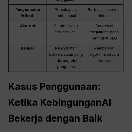
Penyesuaian
Percakapan,
Berbasis akun dan
Pribadi
kontekstual
lokasi
Akurasi
Sumber yang
Bervariasi
terverifikasi
tergantung pada
peringkat SEO
Belajar
Peningkatan
Pembaruan
berkelanjutan yang
algoritma secara
didorong oleh
berkala
pengguna
Kasus Penggunaan:
Ketika
Kebingungan
AI
Bekerja dengan Baik