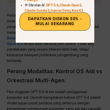
💬 Obrolan AI:
GPT-5.6
,
Claude Opus 5
,
Claude Soneta 5
,
Gemini Omni
,
Kimi K3
Perbedaan praktisnya adalah bahwa OpenAI memberi
DAPATKAN DISKON 50% -
Anda tombol yang terlihat lebih eksplisit untuk upaya
MULAI SEKARANG
penalaran, sementara Anthropic bergerak ke arah model
manajemen penalaran yang lebih otomatis.
GPT-5.4
Berpikir
terasa lebih terkontrol oleh operator;
Claude
Opus 4.6
terasa lebih dikelola oleh sistem. Tidak ada
pendekatan yang secara inheren lebih baik, tetapi
keduanya melayani preferensi pengembang yang
berbeda.
Perang Modalitas: Kontrol OS Asli vs
Orkestrasi Multi-Agen.
Fitur unggulan GPT-5.4 di sini adalah penggunaan
komputer asli. OpenAI mengatakan bahwa GPT-5.4 adalah
model tujuan umum pertama yang dirilisnya dengan
kemampuan penggunaan komputer yang asli dan canggih,