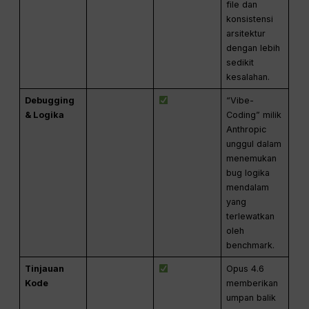
file dan
konsistensi
arsitektur
dengan lebih
sedikit
kesalahan.
Debugging
“Vibe-
& Logika
Coding” milik
Anthropic
unggul dalam
menemukan
bug logika
mendalam
yang
terlewatkan
oleh
benchmark.
Tinjauan
Opus 4.6
Kode
memberikan
umpan balik