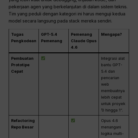
pekerjaan agen yang berkelanjutan di dalam sistem teknis.
Tim yang peduli dengan kategori ini harus menguji kedua
model secara langsung pada stack mereka sendiri.
Tugas
GPT-5.4
Pemenang
Mengapa?
Pengkodean
Pemenang
Claude Opus
4.6
Pembuatan
Integrasi alat
Prototipe
bantu GPT-
Cepat
5.4 dan
pencarian
web
membuatnya
lebih cepat
untuk proyek
’0 hingga 1“.
Refactoring
Opus 4.6
Repo Besar
menangani
logika multi-