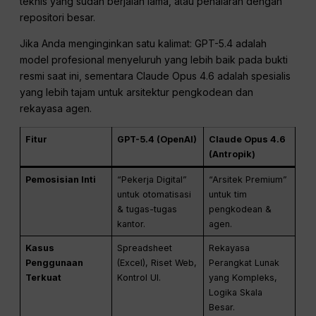
teknis yang sudah berjalan lama, atau penalaran dengan
repositori besar.
Jika Anda menginginkan satu kalimat: GPT-5.4 adalah
model profesional menyeluruh yang lebih baik pada bukti
resmi saat ini, sementara Claude Opus 4.6 adalah spesialis
yang lebih tajam untuk arsitektur pengkodean dan
rekayasa agen.
Fitur
GPT-5.4 (OpenAI)
Claude Opus 4.6
(Antropik)
Pemosisian Inti
“Pekerja Digital”
“Arsitek Premium”
untuk otomatisasi
untuk tim
& tugas-tugas
pengkodean &
kantor.
agen.
Kasus
Spreadsheet
Rekayasa
Penggunaan
(Excel), Riset Web,
Perangkat Lunak
Terkuat
Kontrol UI.
yang Kompleks,
Logika Skala
Besar.