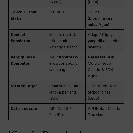
(Stabil)
(Beta)
Token Output
128,000
8.192+
Maks
(Dioptimalkan
untuk Agen)
Kontrol
Manual (
tidak
Adaptif (Upaya
Penalaran
ada
untuk
yang dikelola oleh
xtinggi
usaha)
sistem)
Penggunaan
Asli:
Kontrol OS &
Berbasis SDK:
Komputer
Browser secara
Melalui Kode
langsung
Claude & SDK
Agen
Strategi Agen
Pelaksanaan tugas
“Tim Agen” yang
jangka panjang
terkoordinasi
(Solo)
(Grup)
Ketersediaan
API, ChatGPT
API (Beta), Claude
Plus/Pro
Pro/Max