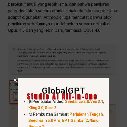
berpikir manual yang lebih lama, dan bahwa pemikiran
yang disisipkan secara otomatis diaktifkan ketika pemikiran
adaptif digunakan. Anthropic juga mencatat bahwa blok
pemikiran sebelumnya dipertahankan secara default di
Opus 4.5 dan yang lebih baru, termasuk Opus 4.6.
GlobalGPT
Studio AI All-In-One
🎬 Pembuatan Video:
Seedance 2.0
,
Veo 3.1
,
Kling 3.0
,
Sora 2
🎨 Pembuatan Gambar:
Perjalanan Tengah
,
Seedream 5.0 Pro
,
GPT Gambar 2
,
Nano
Pisang 2