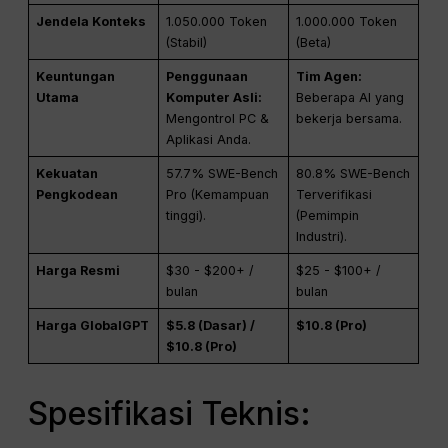
Jendela Konteks
1.050.000 Token
1.000.000 Token
(Stabil)
(Beta)
Keuntungan
Penggunaan
Tim Agen:
Utama
Komputer Asli:
Beberapa AI yang
Mengontrol PC &
bekerja bersama.
Aplikasi Anda.
Kekuatan
57.7% SWE-Bench
80.8% SWE-Bench
Pengkodean
Pro (Kemampuan
Terverifikasi
tinggi).
(Pemimpin
Industri).
Harga Resmi
$30 - $200+ /
$25 - $100+ /
bulan
bulan
Harga GlobalGPT
$5.8 (Dasar) /
$10.8 (Pro)
$10.8 (Pro)
Spesifikasi Teknis: