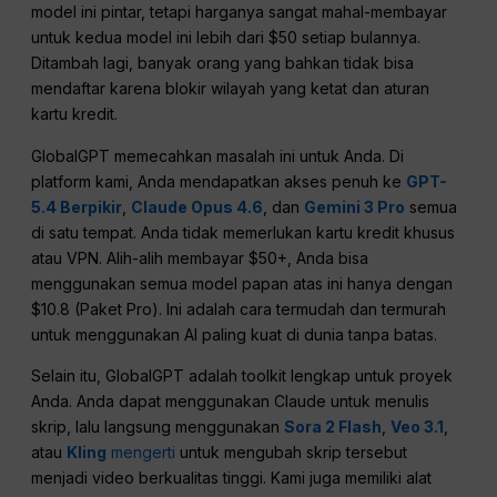
model ini pintar, tetapi harganya sangat mahal-membayar
untuk kedua model ini lebih dari $50 setiap bulannya.
Ditambah lagi, banyak orang yang bahkan tidak bisa
mendaftar karena blokir wilayah yang ketat dan aturan
kartu kredit.
GlobalGPT memecahkan masalah ini untuk Anda. Di
platform kami, Anda mendapatkan akses penuh ke
GPT-
5.4 Berpikir
,
Claude Opus 4.6
, dan
Gemini 3 Pro
semua
di satu tempat. Anda tidak memerlukan kartu kredit khusus
atau VPN. Alih-alih membayar $50+, Anda bisa
menggunakan semua model papan atas ini hanya dengan
$10.8 (Paket Pro). Ini adalah cara termudah dan termurah
untuk menggunakan AI paling kuat di dunia tanpa batas.
Selain itu, GlobalGPT adalah toolkit lengkap untuk proyek
Anda. Anda dapat menggunakan Claude untuk menulis
skrip, lalu langsung menggunakan
Sora 2 Flash
,
Veo 3.1
,
atau
Kling
mengerti
untuk mengubah skrip tersebut
menjadi video berkualitas tinggi. Kami juga memiliki alat