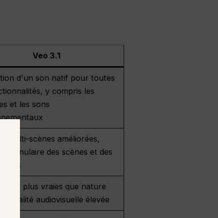
Veo 3.1
ion d'un son natif pour toutes
ctionnalités, y compris les
es et les sons
nnementaux
es multi-scènes améliorées,
e granulaire des scènes et des
nages
tures plus vraies que nature
e qualité audiovisuelle élevée