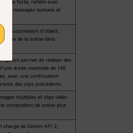
n plus forte, reflète avec
on les messages textuels et
on et suppression d'objets,
 précise de la scène dans
cation
ongation permet de réaliser des
 d'une durée maximale de 148
es, avec une continuation
rente des clips précédents.
images multiples et clips vidéo
ne composition de scène plus
n charge de Gemini API 2,