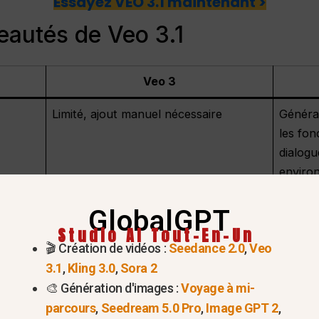
Essayez VEO 3.1 maintenant >
eautés de Veo 3.1
Veo 3
Limité, ajout manuel nécessaire
Générat
les fon
dialogu
enviro
Séquencement de base
Histoir
GlobalGPT
contrôl
Studio AI Tout-En-Un
person
🎬 Création de vidéos :
Seedance 2.0
,
Veo
3.1
,
Kling 3.0
,
Sora 2
Fidélité standard
Des tex
🎨 Génération d'images :
Voyage à mi-
avec un
parcours
,
Seedream 5.0 Pro
,
Image GPT 2
,