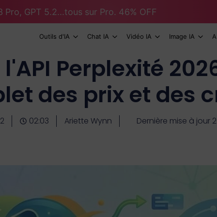
 Pro, GPT 5.2...tous sur Pro. 46% OFF
Outils d'IA
Chat IA
Vidéo IA
Image IA
A
l'API Perplexité 202
et des prix et des c
2
02:03
Ariette Wynn
Dernière mise à jour 