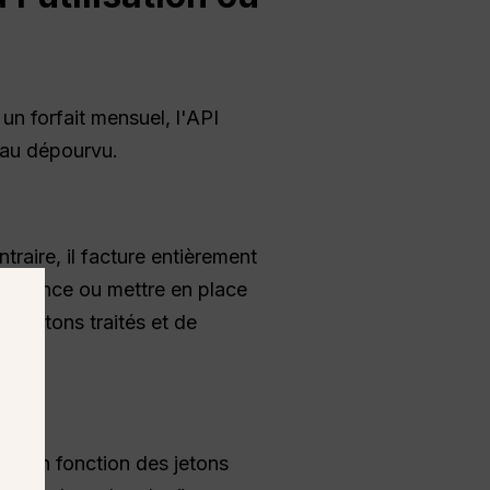
un forfait mensuel, l'API
s au dépourvu.
raire, il facture entièrement
à l'avance ou mettre en place
e jetons traités et de
ts en fonction des jetons