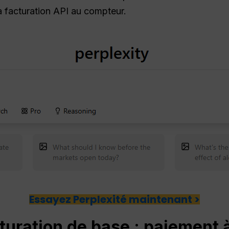
 la facturation API au compteur.
Essayez Perplexité maintenant >
turation de base : paiement à 