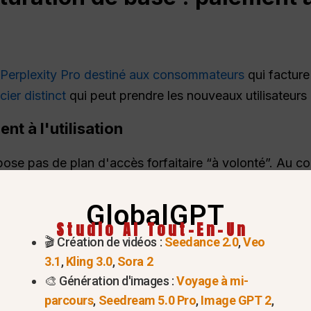
 Perplexity Pro destiné aux consommateurs
qui facture 
ier distinct
qui peut prendre les nouveaux utilisateur
nt à l'utilisation
ose pas de plan d'accès forfaitaire “à volonté”. Au cont
ion, ce qui signifie que vous devez acheter des crédits 
valide pour être facturé sur la base du nombre exact d
GlobalGPT
Studio AI Tout-En-Un
🎬 Création de vidéos :
Seedance 2.0
,
Veo
3.1
,
Kling 3.0
,
Sora 2
🎨 Génération d'images :
Voyage à mi-
e des crédits de votre solde. Ces crédits sont dédui
parcours
,
Seedream 5.0 Pro
,
Image GPT 2
,