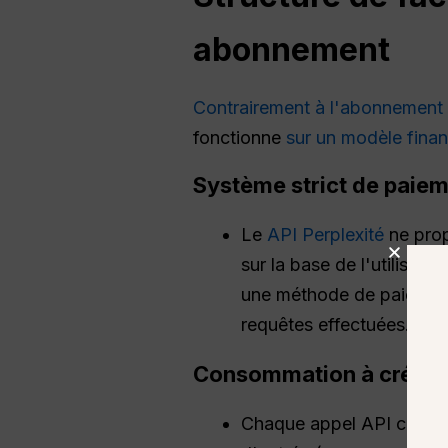
abonnement
Contrairement à l'abonnement
fonctionne
sur un modèle financ
Système strict de paieme
Le
API Perplexité
ne prop
sur la base de l'utilisat
une méthode de paiement 
requêtes effectuées.
Consommation à crédit
Chaque appel API consomm