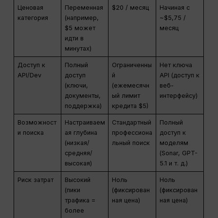
Ценовая
Переменная
$20 / месяц
Начиная с
категория
(например,
~$5,75 /
$5 может
месяц
идти в
минутах)
Доступ к
Полный
Ограниченны
Нет ключа
API/Dev
доступ
й
API (доступ к
(ключи,
(ежемесячн
веб-
документы,
ый лимит
интерфейсу)
поддержка)
кредита $5)
Возможност
Настраиваем
Стандартный
Полный
и поиска
ая глубина
профессиона
доступ к
(низкая/
льный поиск
моделям
средняя/
(Sonar, GPT-
высокая)
5.1 и т. д.)
Риск затрат
Высокий
Ноль
Ноль
(пики
(фиксирован
(фиксирован
трафика =
ная цена)
ная цена)
более