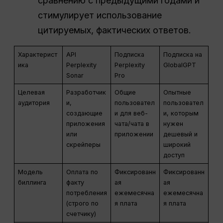
сравнению с предыдущими годами и
стимулирует использование
цитируемых, фактических ответов.
Характерист
API
Подписка
Подписка на
ика
Perplexity
Perplexity
GlobalGPT
Sonar
Pro
Целевая
Разработчик
Общие
Опытные
аудитория
и,
пользовател
пользовател
создающие
и для веб-
и, которым
приложения
чата/чата в
нужен
или
приложении
дешевый и
скрейперы
широкий
доступ
Модель
Оплата по
Фиксированн
Фиксированн
биллинга
факту
ая
ая
потребления
ежемесячна
ежемесячна
(строго по
я плата
я плата
счетчику)