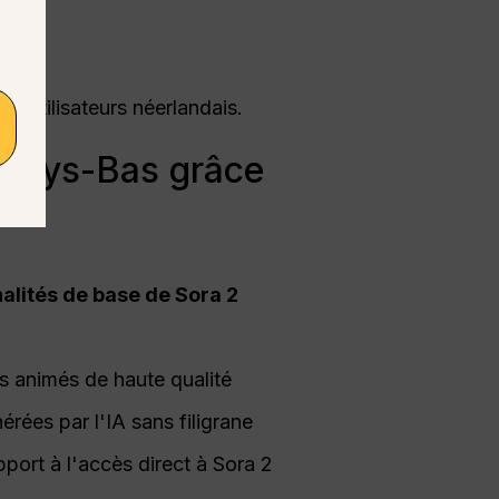
es utilisateurs néerlandais.
x Pays-Bas grâce
nalités de base de Sora 2
s animés de haute qualité
rées par l'IA sans filigrane
port à l'accès direct à Sora 2