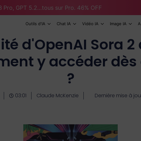
 Pro, GPT 5.2...tous sur Pro. 46% OFF
Outils d'IA
Chat IA
Vidéo IA
Image IA
A
lité d'OpenAI Sora 2
ent y accéder dès 
?
03:01
Claude McKenzie
Dernière mise à jou