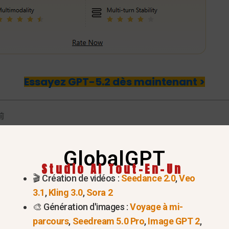
Essayez GPT-5.2 dès maintenant >
GlobalGPT
Studio AI Tout-En-Un
🎬 Création de vidéos :
Seedance 2.0
,
Veo
3.1
,
Kling 3.0
,
Sora 2
🎨 Génération d'images :
Voyage à mi-
parcours
,
Seedream 5.0 Pro
,
Image GPT 2
,