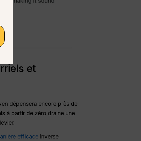
riels et
moyen dépensera encore près de
ls à partir de zéro draine une
evier.
manière efficace
inverse