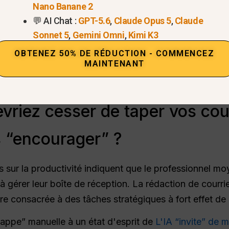
Nano Banane 2
💬 AI Chat :
GPT-5.6
,
Claude Opus 5
,
Claude
Sonnet 5
,
Gemini Omni
,
Kimi K3
OBTENEZ 50% DE RÉDUCTION - COMMENCEZ
MAINTENANT
vriez cesser de taper vos cour
 “encourager” ?
es sur la productivité indiquent que le professionnel 
 à gérer leur boîte de réception. La rédaction de courrie
tre consacrée à des tâches stratégiques à fort effet de l
rappe” manuelle à un état d'esprit de
L'IA “invite” de 