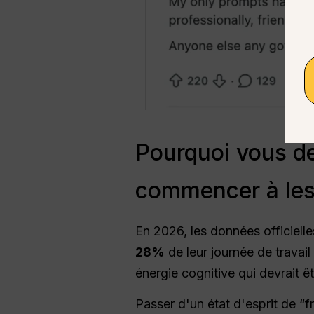
Pourquoi vous de
commencer à les
En 2026, les données officiell
28%
de leur journée de travail
énergie cognitive qui devrait ê
Passer d'un état d'esprit de “f