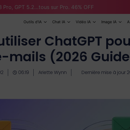
 Pro, GPT 5.2...tous sur Pro. 46% OFF
Outils d'IA
Chat IA
Vidéo IA
Image IA
A
iliser ChatGPT pour
e-mails (2026 Guide
02
06:19
Ariette Wynn
Dernière mise à jour