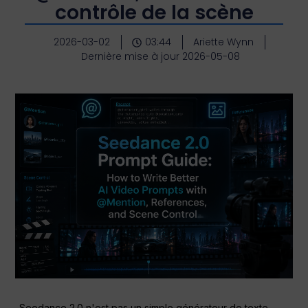
contrôle de la scène
2026-03-02
03:44
Ariette Wynn
Dernière mise à jour 2026-05-08
Seedance 2.0 n'est pas un simple générateur de texte-