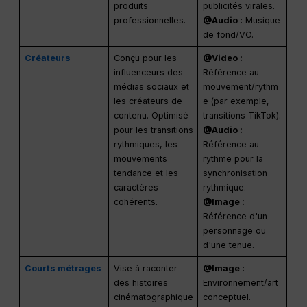
vitrines de
rythme des
produits
publicités virales.
professionnelles.
@Audio :
Musique
de fond/VO.
Créateurs
Conçu pour les
@Video :
influenceurs des
Référence au
médias sociaux et
mouvement/rythm
les créateurs de
e (par exemple,
contenu. Optimisé
transitions TikTok).
pour les transitions
@Audio :
rythmiques, les
Référence au
mouvements
rythme pour la
tendance et les
synchronisation
caractères
rythmique.
cohérents.
@Image :
Référence d'un
personnage ou
d'une tenue.
Courts métrages
Vise à raconter
@Image :
des histoires
Environnement/art