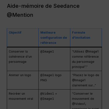
Aide-mémoire de Seedance
@Mention
Objectif
Meilleure
Formule
configuration de
d'invitation
référence
Conserver la
@Image1
“Utilisez @Image1
cohérence d'un
comme référence
personnage
du personnage
principal”.”
Animer un logo
@Image1
logo
“Placez le logo de
PNG
@Image1
clairement sur...”
Recréer un
@Video1
+
“Conserver le
mouvement viral
@Image1
mouvement de
@Video1,
remplacer le sujet