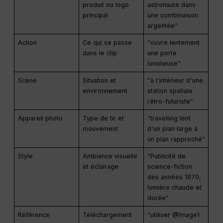
produit ou logo
astronaute dans
principal
une combinaison
argentée”
Action
Ce qui se passe
“ouvre lentement
dans le clip
une porte
lumineuse”
Scène
Situation et
“à l'intérieur d'une
environnement
station spatiale
rétro-futuriste”
Appareil photo
Type de tir et
“travelling lent
mouvement
d'un plan large à
un plan rapproché”
Style
Ambiance visuelle
“Publicité de
et éclairage
science-fiction
des années 1970,
lumière chaude et
dorée”
Référence
Téléchargement
“utiliser @Image1