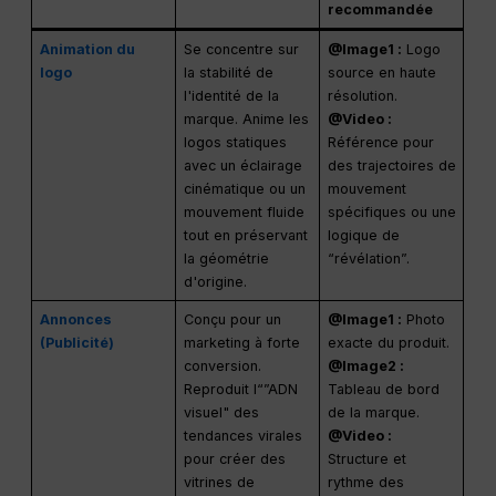
@mention
recommandée
Animation du
Se concentre sur
@Image1 :
Logo
logo
la stabilité de
source en haute
l'identité de la
résolution.
marque. Anime les
@Video :
logos statiques
Référence pour
avec un éclairage
des trajectoires de
cinématique ou un
mouvement
mouvement fluide
spécifiques ou une
tout en préservant
logique de
la géométrie
“révélation”.
d'origine.
Annonces
Conçu pour un
@Image1 :
Photo
(Publicité)
marketing à forte
exacte du produit.
conversion.
@Image2 :
Reproduit l“”ADN
Tableau de bord
visuel" des
de la marque.
tendances virales
@Video :
pour créer des
Structure et