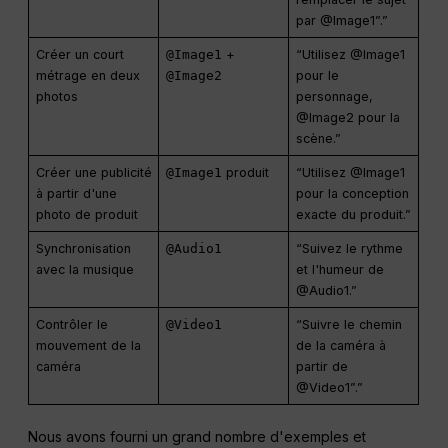
par @Image1”.”
Créer un court
@Image1
+
“Utilisez @Image1
métrage en deux
@Image2
pour le
photos
personnage,
@Image2 pour la
scène.”
Créer une publicité
@Image1
produit
“Utilisez @Image1
à partir d'une
pour la conception
photo de produit
exacte du produit.”
Synchronisation
@Audio1
“Suivez le rythme
avec la musique
et l'humeur de
@Audio1.”
Contrôler le
@Video1
“Suivre le chemin
mouvement de la
de la caméra à
caméra
partir de
@Video1”.”
Nous avons fourni un grand nombre d'exemples et