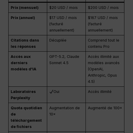
Prix (mensuel)
$20 USD / mois
$200 USD / mois
Prix (annuel)
$17 USD / mois
$167 USD / mois
(facturé
(facturé
annuellement)
annuellement)
Citations dans
Décuplée
Comprend tout le
les réponses
contenu Pro
Accès aux
GPT-5.2, Claude
Accès illimité aux
derniers
Sonnet 4.5
modèles avancés
modèles d'IA
(OpenAI,
Anthropic, Opus
4.5)
Laboratoires
Oui
Accès illimité
Perplexity
Quota quotidien
Augmentation de
Augmenté de 100×
de
10×
téléchargement
de fichiers