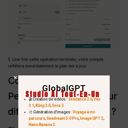
5. Une fois cette opération terminée, votre compte
reflétera immédiatement le plan mis à jour.
Comment s'abonner à
GlobalGPT
Studio AI Tout-En-Un
Perplexity Pro et Max sur
🎬 Création de vidéos :
Seedance 2.0
,
Veo
3.1
,
Kling 3.0
,
Sora 2
différentes plateformes ?
🎨 Génération d'images :
Voyage à mi-
parcours
,
Seedream 5.0 Pro
,
Image GPT 2
,
Nano Banane 2