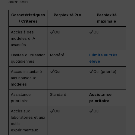
avec soin.
Caractéristiques
Perplexité Pro
Perplexité
/ Critères
maximale
Accès à des
Oui
Oui
modèles d'IA
avancés
Limites d'utilisation
Modéré
Illimité ou très
quotidiennes
élevé
Accès instantané
Oui
Oui (priorité)
aux nouveaux
modèles
Assistance
Standard
Assistance
prioritaire
prioritaire
Accès aux
Oui
Oui
laboratoires et aux
outils
expérimentaux