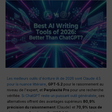
Les meilleurs outils d'écriture IA de 2026 sont Claude 4.5
pour la nuance littéraire
,
GPT-5.2
pour le raisonnement au
niveau de l'expert, et
Perplexité
Pro
pour une recherche
vérifiée.
Si ChatGPT reste un puissant outil généraliste
, ces
alternatives offrent des avantages supérieurs
80,9%
précision du raisonnement
(Claude) et
70,9% taux de