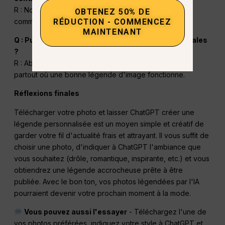
R : Non, tant que vos posts respectent les directives
OBTENEZ 50% DE
RÉDUCTION - COMMENCEZ
communautaires d'Instagram, tout va bien.
MAINTENANT
Q : Puis-je le faire pour d'autres plateformes sociales
?
R : Absolument - TikTok, Twitter, LinkedIn, Facebook...
partout où une bonne légende d'image fonctionne.
Réflexions finales
Télécharger votre photo et laisser ChatGPT créer une
légende personnalisée est un moyen simple et créatif de
garder votre fil d'actualité frais et attrayant. Il vous suffit de
choisir une photo, d'indiquer à ChatGPT l'ambiance que
vous souhaitez (drôle, romantique, inspirante, etc.) et vous
obtiendrez une légende accrocheuse prête à être
publiée. Avec le bon ton, vos photos légendées par l'IA
pourraient devenir votre prochain moment à la mode.
Vous pouvez aussi l'essayer
- Téléchargez l'une de
vos photos préférées, indiquez votre style à ChatGPT et