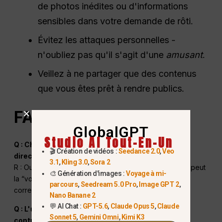
de photos inédites ou d'informations
sensibles dans votre demande de rôti.
Évitez les attaques personnelles -
n'oubliez pas qu'il s'agit d'une
amusant
.
Veillez à ne partager que des contenus
que vous êtes prêt à rendre publics.
FAQ
GlobalGPT
Studio AI Tout-En-Un
Q : ChatGPT peut-il voir ma photo Instagram
🎬 Création de vidéos :
Seedance 2.0
,
Veo
directement ?
3.1
,
Kling 3.0
,
Sora 2
R : Oui - si vous téléchargez votre photo ici, ChatGPT peut
🎨 Génération d'images :
Voyage à mi-
la “voir” et vous aider à créer une légende
parcours
,
Seedream 5.0 Pro
,
Image GPT 2
,
correspondante.
Nano Banane 2
💬 AI Chat :
GPT-5.6
,
Claude Opus 5
,
Claude
Q : L'utilisation de l'IA pour les légendes est-elle
Sonnet 5
,
Gemini Omni
,
Kimi K3
contraire aux règles d'Instagram ?