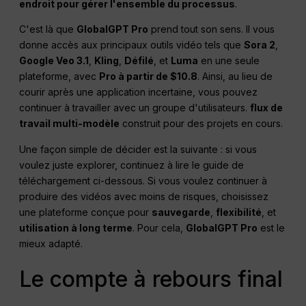
endroit pour gérer l'ensemble du processus
.
C'est là que
GlobalGPT Pro
prend tout son sens. Il vous
donne accès aux principaux outils vidéo tels que
Sora 2
,
Google Veo 3.1
,
Kling
,
Défilé
, et
Luma
en une seule
plateforme, avec
Pro à partir de $10.8
. Ainsi, au lieu de
courir après une application incertaine, vous pouvez
continuer à travailler avec un groupe d'utilisateurs.
flux de
travail multi-modèle
construit pour des projets en cours.
Une façon simple de décider est la suivante : si vous
voulez juste explorer, continuez à lire le guide de
téléchargement ci-dessous. Si vous voulez continuer à
produire des vidéos avec moins de risques, choisissez
une plateforme conçue pour
sauvegarde
,
flexibilité
, et
utilisation à long terme
. Pour cela,
GlobalGPT Pro
est le
mieux adapté.
Le compte à rebours final