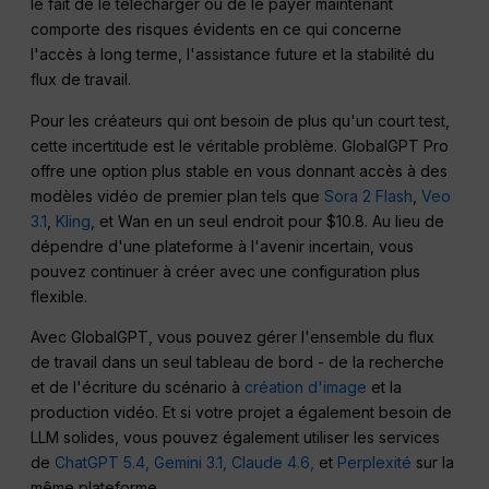
le fait de le télécharger ou de le payer maintenant
comporte des risques évidents en ce qui concerne
l'accès à long terme, l'assistance future et la stabilité du
flux de travail.
Pour les créateurs qui ont besoin de plus qu'un court test,
cette incertitude est le véritable problème. GlobalGPT Pro
offre une option plus stable en vous donnant accès à des
modèles vidéo de premier plan tels que
Sora 2 Flash
,
Veo
3.1
,
Kling
, et Wan en un seul endroit pour $10.8. Au lieu de
dépendre d'une plateforme à l'avenir incertain, vous
pouvez continuer à créer avec une configuration plus
flexible.
Avec GlobalGPT, vous pouvez gérer l'ensemble du flux
de travail dans un seul tableau de bord - de la recherche
et de l'écriture du scénario à
création d'image
et la
production vidéo. Et si votre projet a également besoin de
LLM solides, vous pouvez également utiliser les services
de
ChatGPT 5.4,
Gemini 3.1,
Claude 4.6,
et
Perplexité
sur la
même plateforme.