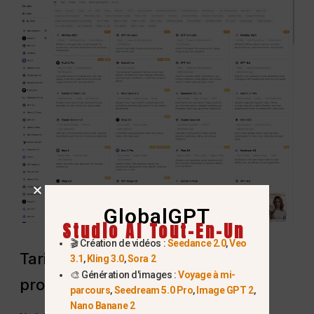
GlobalGPT
Studio AI Tout-En-Un
🎬 Création de vidéos :
Seedance 2.0
,
Veo
Tarification conçue pour les
3.1
,
Kling 3.0
,
Sora 2
🎨 Génération d'images :
Voyage à mi-
professionnels de la création
parcours
,
Seedream 5.0 Pro
,
Image GPT 2
,
Nano Banane 2