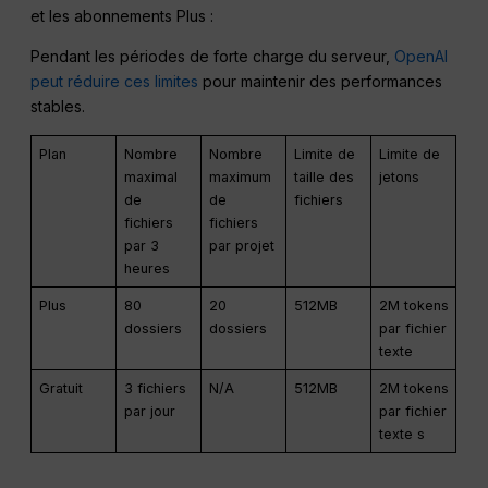
et les abonnements Plus :
Pendant les périodes de forte charge du serveur,
OpenAI
peut réduire ces limites
pour maintenir des performances
stables.
Plan
Nombre
Nombre
Limite de
Limite de
maximal
maximum
taille des
jetons
de
de
fichiers
fichiers
fichiers
par 3
par projet
heures
Plus
80
20
512MB
2M tokens
dossiers
dossiers
par fichier
texte
Gratuit
3 fichiers
N/A
512MB
2M tokens
par jour
par fichier
texte s