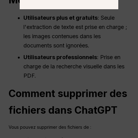
Utilisateurs plus et gratuits
: Seule
l'extraction de texte est prise en charge ;
les images contenues dans les
documents sont ignorées.
Utilisateurs professionnels
: Prise en
charge de la recherche visuelle dans les
PDF.
Comment supprimer des
fichiers dans
ChatGPT
Vous pouvez supprimer des fichiers de :