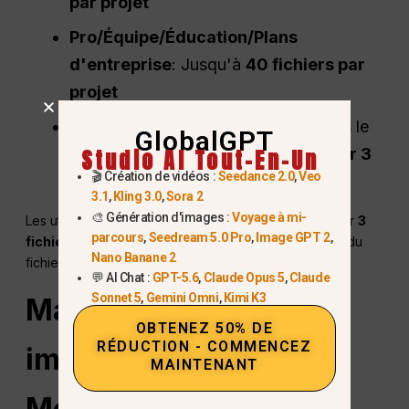
par projet
Pro
/Équipe/Éducation/Plans
d'entreprise
: Jusqu'à
40 fichiers par
projet
Les fichiers sont pris en compte dans le
GlobalGPT
Studio AI Tout-En-Un
calcul de la
Limite de 80 fichiers par 3
🎬 Création de vidéos :
Seedance 2.0
,
Veo
heures
pour les utilisateurs Plus
3.1
,
Kling 3.0
,
Sora 2
🎨 Génération d'images :
Voyage à mi-
Les utilisateurs gratuits peuvent seulement télécharger
3
parcours
,
Seedream 5.0 Pro
,
Image GPT 2
,
fichiers par jour
et ne peut pas dépasser les limites du
Nano Banane 2
fichier/projet.
💬 AI Chat :
GPT-5.6
,
Claude Opus 5
,
Claude
Sonnet 5
,
Gemini Omni
,
Kimi K3
Manipulation des
OBTENEZ 50% DE
RÉDUCTION - COMMENCEZ
images et
Embarqué
MAINTENANT
Médias en
ChatGPT