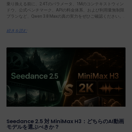
乗り換える前に、2.4Tのパラメータ、1Mのコンテキストウィン
ドウ、公式ベンチマーク、APIの料金体系、および利用量無制限
プランなど、Qwen 3.8 Maxの真の実力をぜひご確認ください。.
続きを読む
Seedance 2.5 対 MiniMax H3：どちらのAI動画
モデルを選ぶべきか？