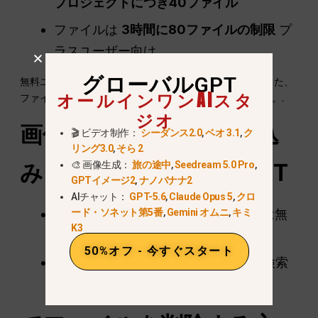
プロジェクトにつき40ファイル
ファイルは
3時間に80ファイルの制限
プ
ラスユーザー向け
グローバルGPT
無料ユーザーがアップロードできるのは
3ファイル/日
また、
オールインワンAIスタ
ファイル/プロジェクトの制限を超えることはできません。.
ジオ
画像の取り扱いと
埋め込
🎬 ビデオ制作：
シーダンス2.0
,
ベオ 3.1
,
ク
リング3.0
,
そら 2
🎨 画像生成：
旅の途中
,
Seedream 5.0 Pro
,
み
メディア
チャットGPT
GPTイメージ2
,
ナノバナナ2
AIチャット：
GPT-5.6
,
Claude Opus 5
,
クロ
ード・ソネット第5番
,
Gemini オムニ
,
キミ
プラス＆無料ユーザー
:文書中の画像は無
K3
視されます。.
50%オフ - 今すぐスタート
企業ユーザー
:PDFからのビジュアル検索
をサポート。.