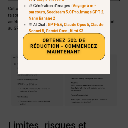
🎨 Génération d'images :
Voyage à mi-
Cette comparaison met en évidence les capacités de
parcours
,
Seedream 5.0 Pro
,
Image GPT 2
,
raisonnement supérieures du GPT-5.1, sa précision
Nano Banane 2
améliorée et sa communication plus humaine par rapport
💬 AI Chat :
GPT-5.6
,
Claude Opus 5
,
Claude
au GPT-5 et à d'autres modes.
Sonnet 5
,
Gemini Omni
,
Kimi K3
OBTENEZ 50% DE
RÉDUCTION - COMMENCEZ
MAINTENANT
Limites, risques et