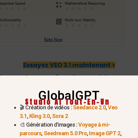
Essayez VEO 3.1 maintenant >
Date de sortie
: Quand le mot
GlobalGPT
Studio AI Tout-En-Un
🎬 Création de vidéos :
Seedance 2.0
,
Veo
3.1
,
Kling 3.0
,
Sora 2
🎨 Génération d'images :
Voyage à mi-
parcours
,
Seedream 5.0 Pro
,
Image GPT 2
,