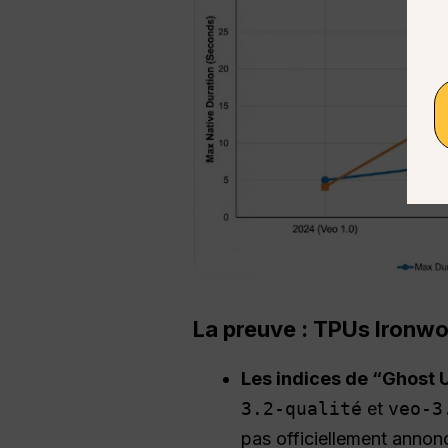
La preuve : TPUs Ironw
Les indices de “Ghost 
3.2-qualité
et
veo-3
pas officiellement annonc