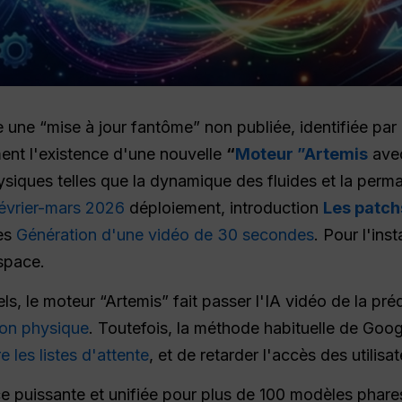
 une “mise à jour fantôme” non publiée, identifiée par 
ent l'existence d'une nouvelle
“
Moteur ”Artemis
ave
ysiques telles que la dynamique des fluides et la perm
évrier-mars 2026
déploiement, introduction
Les patch
es
Génération d'une vidéo de 30 secondes
. Pour l'ins
space.
s, le moteur “Artemis” fait passer l'IA vidéo de la préd
ion physique
. Toutefois, la méthode habituelle de Goo
e les listes d'attente
, et de retarder l'accès des utilisat
ace puissante et unifiée pour plus de 100 modèles pha