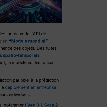
les journaux de l'API de
c un
“
Modèle mondial
“
anence des objets. Des fuites
s spatio-temporels
tant, le modèle est limité aux
iction par pixel à la prédiction
gle
déploiement en entreprise
eurs individuels.
res, notamment
Veo 3.1
,
Sora 2