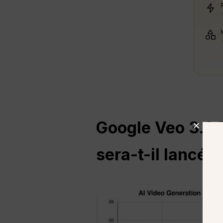
Google Veo 3.2
sera-t-il lancé ?