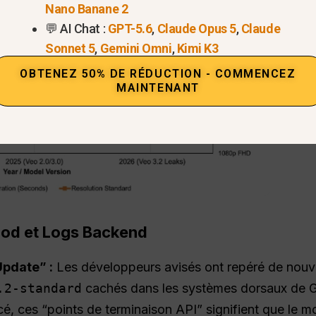
Nano Banane 2
💬 AI Chat :
GPT-5.6
,
Claude Opus 5
,
Claude
Sonnet 5
,
Gemini Omni
,
Kimi K3
OBTENEZ 50% DE RÉDUCTION - COMMENCEZ
MAINTENANT
ood et Logs Backend
Update” :
Les développeurs avisés ont repéré de nou
.2-standard
cachés dans les systèmes dorsaux de G
é, ces “points de terminaison API” signifient que le mo