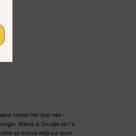
veaux codes tels que
veo-
oogle. Même si Google ne l'a
dèle se trouve déjà sur leurs