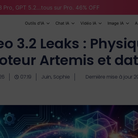
 Pro, GPT 5.2...tous sur Pro. 46% OFF
Outils d'IA
Chat IA
Vidéo IA
Image IA
A
o 3.2 Leaks : Physi
teur Artemis et dat
26
07:19
Juin, Sophie
Dernière mise à jour 