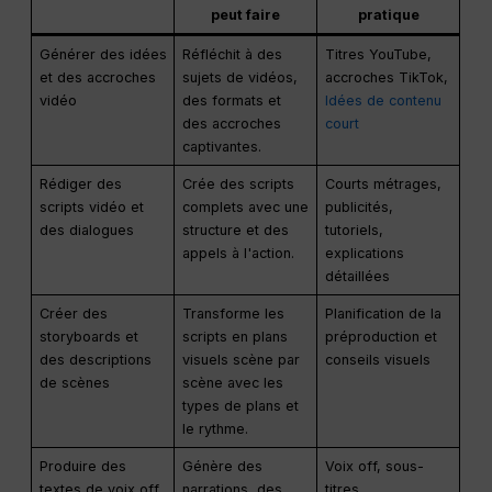
peut faire
pratique
Générer des idées
Réfléchit à des
Titres YouTube,
et des accroches
sujets de vidéos,
accroches TikTok,
vidéo
des formats et
Idées de contenu
des accroches
court
captivantes.
Rédiger des
Crée des scripts
Courts métrages,
scripts vidéo et
complets avec une
publicités,
des dialogues
structure et des
tutoriels,
appels à l'action.
explications
détaillées
Créer des
Transforme les
Planification de la
storyboards et
scripts en plans
préproduction et
des descriptions
visuels scène par
conseils visuels
de scènes
scène avec les
types de plans et
le rythme.
Produire des
Génère des
Voix off, sous-
textes de voix off,
narrations, des
titres,