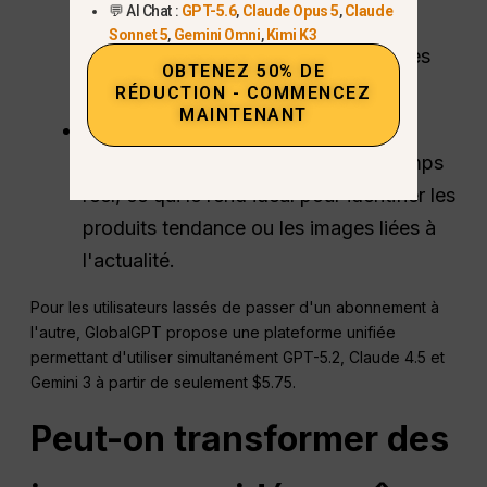
💬 AI Chat :
GPT-5.6
,
Claude Opus 5
,
Claude
naturelle ” et des performances
Sonnet 5
,
Gemini Omni
,
Kimi K3
supérieures en matière d'OCR dans les
OBTENEZ 50% DE
langues autres que l'anglais.
RÉDUCTION - COMMENCEZ
MAINTENANT
Grok 4.1 Rapide :
Optimisé pour la
vitesse et la recherche visuelle en temps
réel, ce qui le rend idéal pour identifier les
produits tendance ou les images liées à
l'actualité.
Pour les utilisateurs lassés de passer d'un abonnement à
l'autre, GlobalGPT propose une plateforme unifiée
permettant d'utiliser simultanément GPT-5.2, Claude 4.5 et
Gemini 3 à partir de seulement $5.75.
Peut-on transformer des