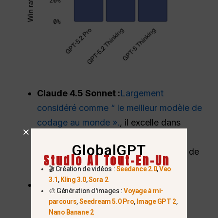
Claude 4.5 Sonnet :
Largement
considéré comme “ le meilleur modèle de
codage au monde ».
, il excelle dans
l'interprétation des captures d'écran
GlobalGPT
d'interface utilisateur et la génération de
Studio AI Tout-En-Un
code propre et facile à maintenir.
🎬 Création de vidéos :
Seedance 2.0
,
Veo
3.1
,
Kling 3.0
,
Sora 2
Gemini 3 Ultra :
Le leader actuel sur
🎨 Génération d'images :
Voyage à mi-
LMArena (Elo 1501)
, offrant la
parcours
,
Seedream 5.0 Pro
,
Image GPT 2
,
Nano Banane 2
compréhension multimodale la plus “