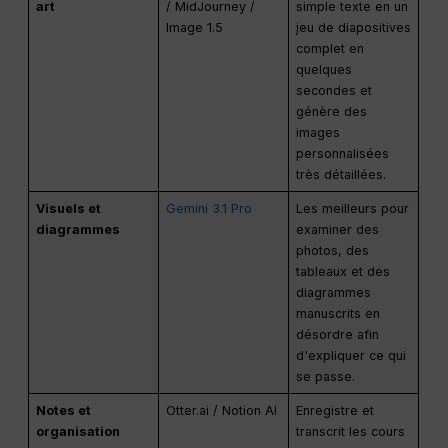
art
/ MidJourney /
simple texte en un
Image 1.5
jeu de diapositives
complet en
quelques
secondes et
génère des
images
personnalisées
très détaillées.
Visuels et
Gemini 3.1 Pro
Les meilleurs pour
diagrammes
examiner des
photos, des
tableaux et des
diagrammes
manuscrits en
désordre afin
d'expliquer ce qui
se passe.
Notes et
Otter.ai / Notion AI
Enregistre et
organisation
transcrit les cours