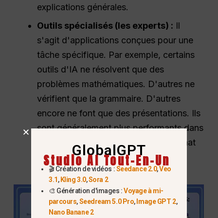
explications générales.
Outils spécialisés (les experts) :
Il
s'agit d'applications conçues pour une
tâche spécifique. Par exemple, certains
outils d'IA ne résolvent que des
problèmes mathématiques. D'autres ne
vérifient que la grammaire. D'autres
encore ne font que des présentations. Ils
sont généralement plus performants dans
leur tâche spécifique que les IA de chat
GlobalGPT
Studio AI Tout-En-Un
généralistes.
🎬 Création de vidéos :
Seedance 2.0
,
Veo
3.1
,
Kling 3.0
,
Sora 2
🎨 Génération d'images :
Voyage à mi-
parcours
,
Seedream 5.0 Pro
,
Image GPT 2
,
Nano Banane 2