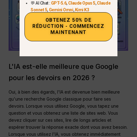
💬 AI Chat :
GPT-5.6
,
Claude Opus 5
,
Claude
Sonnet 5
,
Gemini Omni
,
Kimi K3
OBTENEZ 50% DE
RÉDUCTION - COMMENCEZ
MAINTENANT
L'IA est-elle meilleure que Google
pour les devoirs en 2026 ?
Oui, à bien des égards, l'IA est devenue bien meilleure
qu'une recherche Google classique pour faire ses
devoirs. Lorsque vous utilisez Google, vous tapez une
question et vous obtenez une liste de sites web. Vous
devez cliquer sur ces sites, lire de longs articles et
espérer trouver la réponse exacte dont vous avez besoin.
Lorsque vous utilisez l'IA, vous obtenez immédiatement