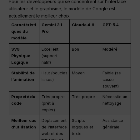
Pour les développeurs qui se concentrent sur l'interface
utilisateur et le graphisme, le modèle de Google est
actuellement le meilleur choix.
Caractéristi
Gemini 3.1
Claude 4.6
GPT-5.
4
ques du
Pro
modèle
SVG
Excellent
Bon
Modéré
Physique
(support
Logique
natif)
Stabilité de
Haut (boucles
Moyen
Faible (se
l'animation
lisses)
casse
souvent)
Propreté du
Très propre
Très propre
Nécessite un
code
(prêt à
nettoyage
copier)
Meilleur cas
Déplacement
Scripts
Assistance
d'utilisation
de l'interface
logiques et
générale
web et des
texte