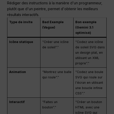
Rédiger des instructions à la manière d'un programmeur,
plutôt que d'un peintre, permet d'obtenir les meilleurs
résultats interactifs.
Type de invite
Bad Example
Bon exemple
(Vague)
(Gemini 3.1
optimisé)
Icône statique
“Créer une icône
“Codez une icône
de soleil”.”
de soleil SVG dans
un design plat, en
utilisant un XML
propre”.”
Animation
“Montrez une balle
“Codez une boule
qui roule”.”
SVG qui roule sur
l'écran en utilisant
une boucle infinie
CSS”.”
Interactif
“Faites un
“Créer un bouton
bouton”.”
HTML avec une
icône SVG qui