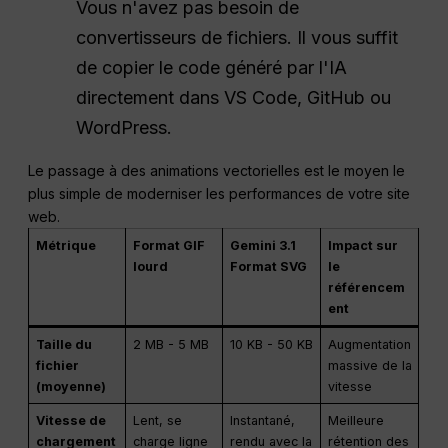
Vous n'avez pas besoin de
convertisseurs de fichiers. Il vous suffit
de copier le code généré par l'IA
directement dans VS Code, GitHub ou
WordPress.
Le passage à des animations vectorielles est le moyen le
plus simple de moderniser les performances de votre site
web.
Métrique
Format GIF
Gemini 3.1
Impact sur
lourd
Format SVG
le
référencem
ent
Taille du
2 MB - 5 MB
10 KB - 50 KB
Augmentation
fichier
massive de la
(moyenne)
vitesse
Vitesse de
Lent, se
Instantané,
Meilleure
chargement
charge ligne
rendu avec la
rétention des