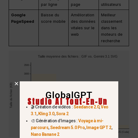
par ligne
page
utilisateurs
Google
Baisse du
Amélioration
Meilleur
PageSpeed
score mobile
des données
classement
vitales sur le
dans les
web
moteurs de
recherche
Taille moyenne des fichiers : GIF vs. Gemini 3.1 SVG
3500
3000
2500
Taille du fichier (KB)
2000
GlobalGPT
Studio AI Tout-En-Un
1500
🎬 Création de vidéos :
Seedance 2.0
,
Veo
1000
3.1
,
Kling 3.0
,
Sora 2
500
🎨 Génération d'images :
Voyage à mi-
0
parcours
,
Seedream 5.0 Pro
,
Image GPT 2
,
GIF traditionnel (pixels)
Gemini 3.1 SVG (Code)
Nano Banane 2