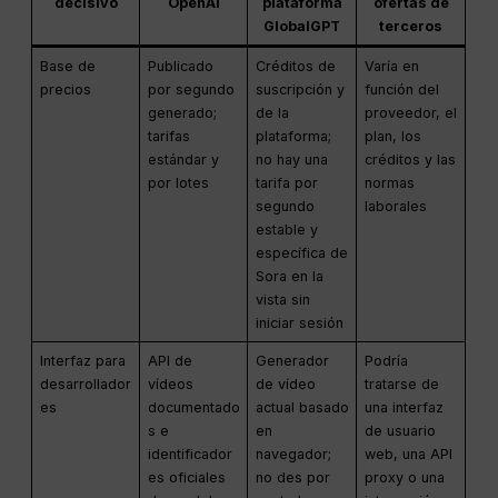
decisivo
OpenAI
plataforma
ofertas de
GlobalGPT
terceros
Base de
Publicado
Créditos de
Varía en
precios
por segundo
suscripción y
función del
generado;
de la
proveedor, el
tarifas
plataforma;
plan, los
estándar y
no hay una
créditos y las
por lotes
tarifa por
normas
segundo
laborales
estable y
específica de
Sora en la
vista sin
iniciar sesión
Interfaz para
API de
Generador
Podría
desarrollador
vídeos
de vídeo
tratarse de
es
documentado
actual basado
una interfaz
s e
en
de usuario
identificador
navegador;
web, una API
es oficiales
no des por
proxy o una