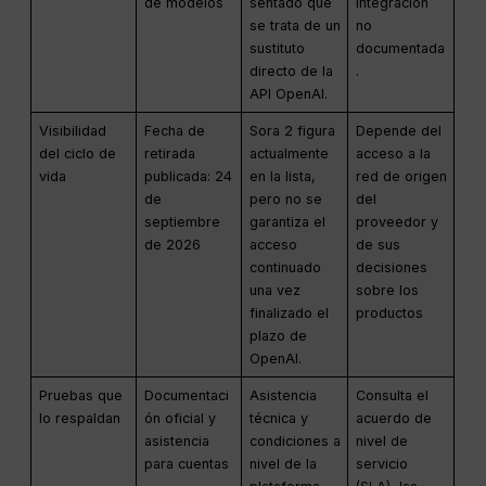
de modelos
sentado que
integración
se trata de un
no
sustituto
documentada
directo de la
.
API OpenAI.
Visibilidad
Fecha de
Sora 2 figura
Depende del
del ciclo de
retirada
actualmente
acceso a la
vida
publicada: 24
en la lista,
red de origen
de
pero no se
del
septiembre
garantiza el
proveedor y
de 2026
acceso
de sus
continuado
decisiones
una vez
sobre los
finalizado el
productos
plazo de
OpenAI.
Pruebas que
Documentaci
Asistencia
Consulta el
lo respaldan
ón oficial y
técnica y
acuerdo de
asistencia
condiciones a
nivel de
para cuentas
nivel de la
servicio