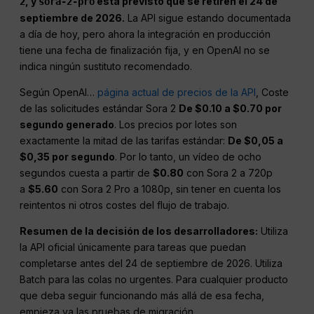
, y
está previsto que se retiren el 24 de
2
sora-2-pro
septiembre de 2026.
La API sigue estando documentada
a día de hoy, pero ahora la integración en producción
tiene una fecha de finalización fija, y en OpenAI no se
indica ningún sustituto recomendado.
Según OpenAI…
página actual de precios de la API
, Coste
de las solicitudes estándar Sora 2
De $0.10 a $0.70 por
segundo generado
. Los precios por lotes son
exactamente la mitad de las tarifas estándar:
De $0,05 a
$0,35 por segundo
. Por lo tanto, un vídeo de ocho
segundos cuesta a partir de
$0.80
con Sora 2 a 720p
a
$5.60
con Sora 2 Pro a 1080p, sin tener en cuenta los
reintentos ni otros costes del flujo de trabajo.
Resumen de la decisión de los desarrolladores:
Utiliza
la API oficial únicamente para tareas que puedan
completarse antes del 24 de septiembre de 2026. Utiliza
Batch para las colas no urgentes. Para cualquier producto
que deba seguir funcionando más allá de esa fecha,
empieza ya las pruebas de migración.