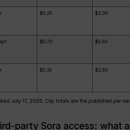
я
$0.25
$2.00
арт
$0.70
$5.60
я
$0.35
$2.80
ed July 17, 2026. Clip totals are the published per-se
hird-party Sora access: what a