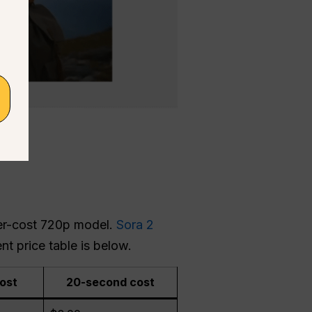
er-cost 720p model.
Sora 2
t price table is below.
ost
20-second cost