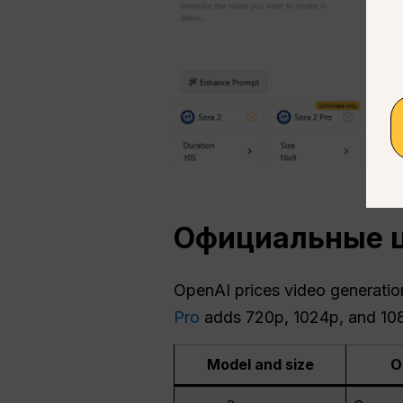
Официальные це
OpenAI prices video generation
Pro
adds 720p, 1024p, and 1080p
Model and size
О