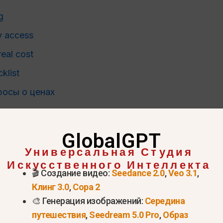
g
ty access
real cost
klist
росы о ценах
GlobalGPT
Универсальная Студия
Искусственного Интеллекта
🎬 Создание видео:
Seedance 2.0
,
Veo 3.1
,
Клинг 3.0
,
Сора 2
🎨 Генерация изображений:
Середина
путешествия
,
Seedream 5.0 Pro
,
Образ