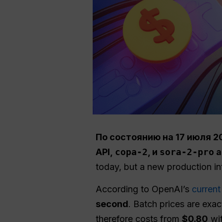
По состоянию на
17 июля 2
API,
сора-2
, и
sora-2-pro
a
today, but a new production i
According to OpenAI’s
current
second
. Batch prices are exac
therefore costs from
$0.80
wit