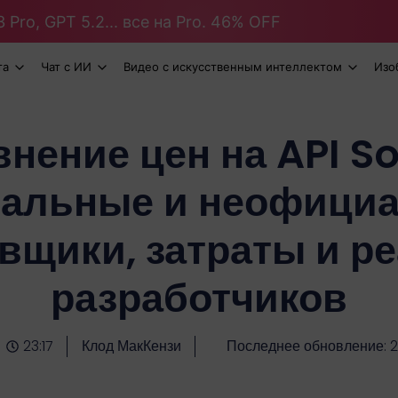
 Pro, GPT 5.2... все на Pro. 46% OFF
та
Чат с ИИ
Видео с искусственным интеллектом
Изо
нение цен на API So
альные и неофици
вщики, затраты и р
разработчиков
23:17
Клод МакКензи
Последнее обновление: 2