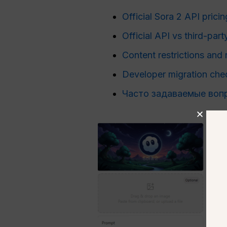
Official Sora 2 API pricin
Official API vs third-par
Content restrictions and 
Developer migration chec
Часто задаваемые воп