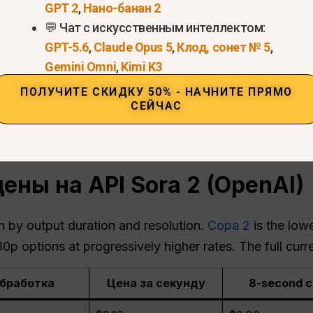
GPT 2
,
Нано-банан 2
💬 Чат с искусственным интеллектом:
GPT-5.6
,
Claude Opus 5
,
Клод, сонет № 5
,
Gemini Omni
,
Kimi K3
ПОЛУЧИТЕ СКИДКУ 50% - НАЧНИТЕ ПРЯМО
СЕЙЧАС
Попробуйте Sora 2 Pro прямо сейчас >
ны на API Sora 2 (OpenAI)
 by output duration and resolution.
Сора 2
is the low
 options at progressively higher rates. The full curren
бработка
Цена за секунду
8-second c