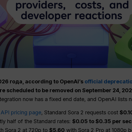
026 года
, according to OpenAI’s
official deprecat
re scheduled to be removed on September 24, 202
ntegration now has a fixed end date, and OpenAI list
 API pricing page
, Standard Sora 2 requests cost
$0.1
tly half of the Standard rates:
$0.05 to $0.35 per se
h Sora 2 at 720p to
$5.60
with Sora 2 Pro at 1080p be