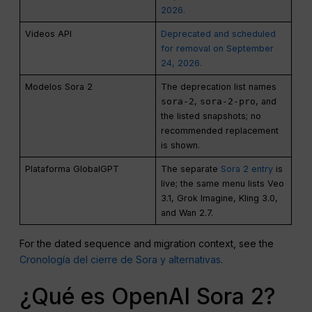
2026.
Videos API
Deprecated and scheduled
for removal on September
24, 2026.
Modelos Sora 2
The deprecation list names
sora-2
,
sora-2-pro
, and
the listed snapshots; no
recommended replacement
is shown.
Plataforma GlobalGPT
The separate
Sora 2 entry
is
live; the same menu lists Veo
3.1, Grok Imagine, Kling 3.0,
and Wan 2.7.
For the dated sequence and migration context, see the
Cronología del cierre de Sora y alternativas
.
¿Qué es OpenAI Sora 2?