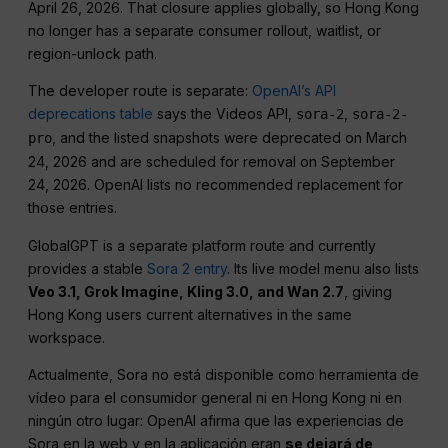
April 26, 2026. That closure applies globally, so Hong Kong
no longer has a separate consumer rollout, waitlist, or
region-unlock path.
The developer route is separate:
OpenAI’s API
deprecations table
says the Videos API,
,
sora-2
sora-2-
, and the listed snapshots were deprecated on March
pro
24, 2026 and are scheduled for removal on September
24, 2026. OpenAI lists no recommended replacement for
those entries.
GlobalGPT is a separate platform route and currently
provides a stable
Sora 2 entry
. Its live model menu also lists
Veo 3.1, Grok Imagine, Kling 3.0, and Wan 2.7
, giving
Hong Kong users current alternatives in the same
workspace.
Actualmente, Sora no está disponible como herramienta de
vídeo para el consumidor general ni en Hong Kong ni en
ningún otro lugar: OpenAI afirma que las experiencias de
Sora en la web y en la aplicación eran
se dejará de