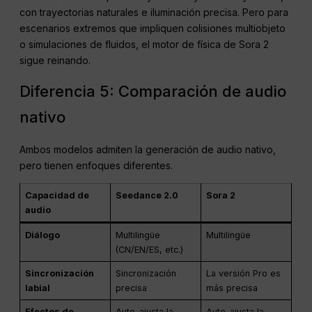
natación de las carpas koi- ya son muy realistas y fluidas,
con trayectorias naturales e iluminación precisa. Pero para
escenarios extremos que impliquen colisiones multiobjeto
o simulaciones de fluidos, el motor de física de Sora 2
sigue reinando.
Diferencia 5: Comparación de audio
nativo
Ambos modelos admiten la generación de audio nativo,
pero tienen enfoques diferentes.
Capacidad de
Seedance 2.0
Sora 2
audio
Diálogo
Multilingüe
Multilingüe
(CN/EN/ES, etc.)
Sincronización
Sincronización
La versión Pro es
labial
precisa
más precisa