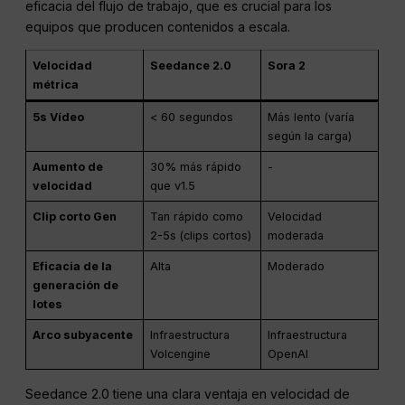
La velocidad de generación afecta directamente a la
eficacia del flujo de trabajo, que es crucial para los
equipos que producen contenidos a escala.
Velocidad
Seedance 2.0
Sora 2
métrica
5s Vídeo
< 60 segundos
Más lento (varía
según la carga)
Aumento de
30% más rápido
-
velocidad
que v1.5
Clip corto Gen
Tan rápido como
Velocidad
2-5s (clips cortos)
moderada
Eficacia de la
Alta
Moderado
generación de
lotes
Arco subyacente
Infraestructura
Infraestructura
Volcengine
OpenAI