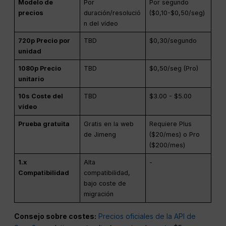
febrero
Modelo de
Por
Por segundo
precios
duración/resolució
($0,10-$0,50/seg)
n del vídeo
720p Precio por
TBD
$0,30/segundo
unidad
1080p Precio
TBD
$0,50/seg (Pro)
unitario
10s Coste del
TBD
$3.00 - $5.00
vídeo
Prueba gratuita
Gratis en la web
Requiere Plus
de Jimeng
($20/mes) o Pro
($200/mes)
1.x
Alta
-
Compatibilidad
compatibilidad,
bajo coste de
migración