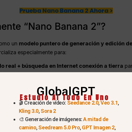
Prueba Nano Banana 2 Ahora >
mente “Nano Banana 2”?
como un
modelo puntero de generación y edición d
cializa especialmente para:
o real + búsqueda en Internet
conexión a tierra
par
iagramas/infografías más precisos
ro de las imágenes
(fuentes, tamaños, maquetas de m
GlobalGPT
Estudio AI Todo En Uno
n mejor seguimiento de las instrucciones y
coherencia
🎬 Creación de vídeo:
Seedance 2.0
,
Veo 3.1
,
o Gemini y otros.
Kling 3.0
,
Sora 2
🎨 Generación de imágenes:
A mitad de
camino
,
Seedream 5.0 Pro
,
GPT Imagen 2
,