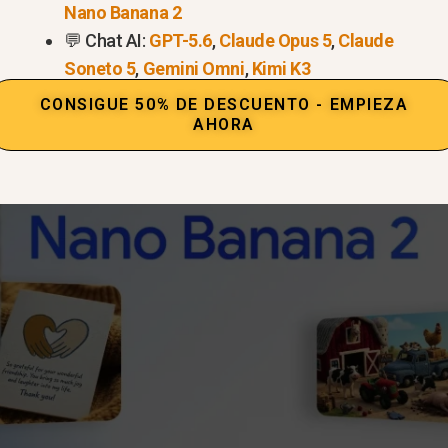
Nano Banana 2
💬 Chat AI:
GPT-5.6
,
Claude Opus 5
,
Claude
Soneto 5
,
Gemini Omni
,
Kimi K3
CONSIGUE 50% DE DESCUENTO - EMPIEZA
AHORA