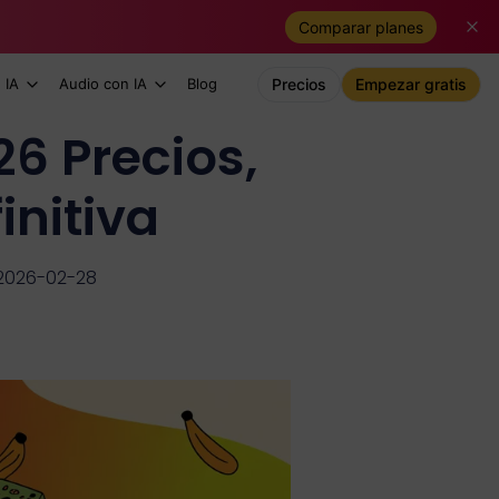
Comparar planes
 IA
Audio con IA
Blog
Precios
Empezar gratis
6 Precios,
initiva
 2026-02-28