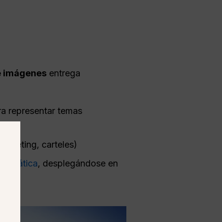
e imágenes
entrega
a representar temas
arketing, carteles)
 temática
, desplegándose en