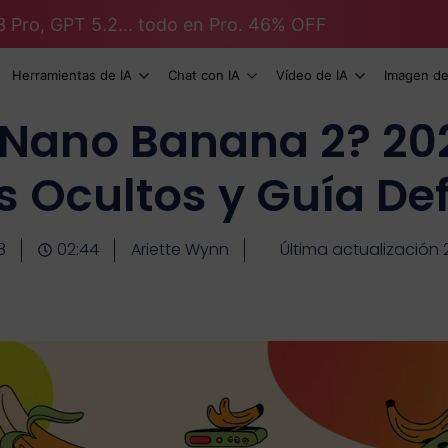
3 Pro, GPT 5.2... todo en Pro. 46% OFF
Herramientas de IA
Chat con IA
Vídeo de IA
Imagen de
s Nano Banana 2? 202
s Ocultos y Guía Def
8
02:44
Ariette Wynn
Última actualización