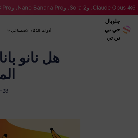
Claude Opus 4.6، وSora 2، وNano Banana Pro، وGemini 3 Pro، وGPT 5.2 GPT 5.2... كلها على نظام Pro. 46% OFF
جلوبال
جي بي
أدوات الذكاء الاصطناعي
تي تي
المخ
-28