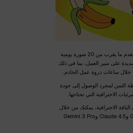
, التي تقدم ما يقرب من 20 صورة يومية
ظة الثمن لمجرد الوصول إلى جودة
الباقة الاحترافية، يمكنك من خلال
الباقة الاحترافية أن تفتح قفل توليد صور احترافية بدقة 4K إلى جانب طرازات النخبة مثل GPT-5.2 وClaude 4.5 وGemini 3 Pro