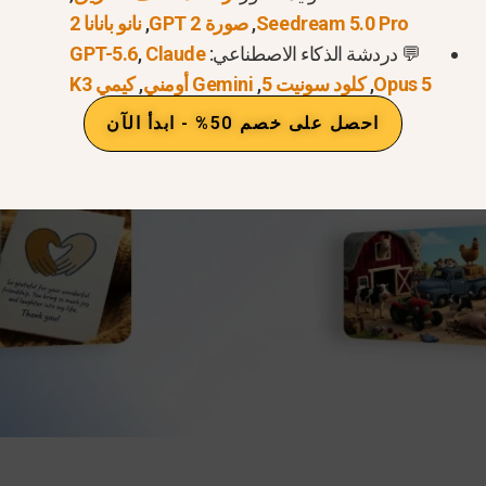
Seedream 5.0 Pro
,
صورة GPT 2
,
نانو بانانا 2
💬 دردشة الذكاء الاصطناعي:
Claude
,
GPT-5.6
Opus 5
,
كلود سونيت 5
,
Gemini أومني
,
كيمي K3
احصل على خصم 50% - ابدأ الآن