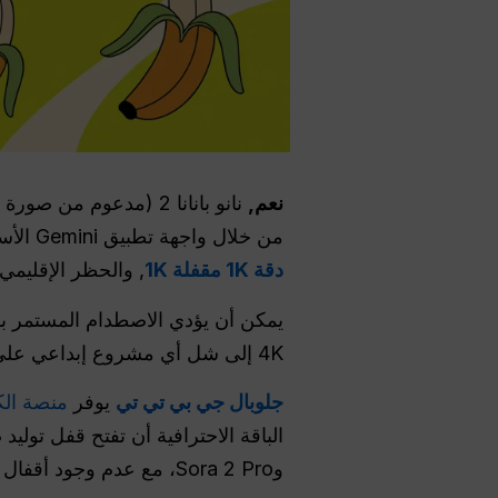
نعم,
نانو بانانا 2 (مدعوم من صورة فلاش Gemini 3.1) هو
من خلال واجهة تطبيق Gemini الأساسية. ومع ذلك، كثيرًا ما يواجه المستخدمون المجانيون قيودًا شديدة على سير العمل، بما في ذلك
دقة 1K مقفلة 1K
, والحظر الإقليمي الصارم، و
يمكن أن يؤدي الاصطدام المستمر به
4K إلى شل أي مشروع إبداعي على الفور. لا يجب أن تضطر إلى محاربة المنصة للحصول على المرئيات الاحترافية التي تحتاجها.
جلوبال جي بي تي تي
يوفر
منصة الك
وSora 2 Pro، مع عدم وجود أقفال للمناطق وحرية إبداعية مطلقة.