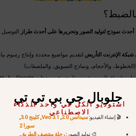
أحدث نموذج لتوليد الصور وتحريرها على أحدث طراز
التوصيل
 شبكة الإنترنت
التأريض
لتقديم مواضيع محددة وإنتاج رسوم بياني
الخطوط، والأحجام، ونماذج التسويق، والملصقات)
فضل و
اتساق الموضوع
, يتم طرحه عبر منتجات Google مثل Gemini والمزيد غير ذلك
جلوبال جي بي تي تي
استوديو الكل في واحد للذكاء
الاصطناعي
🎬 إنشاء الفيديو:
سيدانس 2.0
,
Veo 3.1
,
كلينج 3.0
,
سورا 2
🎨 توليد الصور:
رحلة منتصف الطريق
,