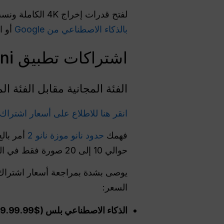
لفتح قدرات إخراج 4K الكاملة ونسب العرض إلى الارتفاع السينمائية المتقدمة (مثل 16:9)، يجب عليك
بالذكاء الاصطناعي من Google
أو ا
اشتراكات تطبيق Gemini الرسمية: كم تكلفتها الحقيقية؟
الفئة المجانية مقابل الفئة المجانية مقابل فئة I Plus
انقر هنا للاطلاع على أسعار اشتراك Nano Banana 2 الرسمي
فهمك
حدود نانو موزة نانو 2
أمر بالغ
حوالي 10 إلى 20 صورة فقط في اليوم، وعادةً ما تكون مقيدة بدقة 1K كحد أقصى.
السعر:
الذكاء الاصطناعي بلس
($19.99.99/شهرياً):