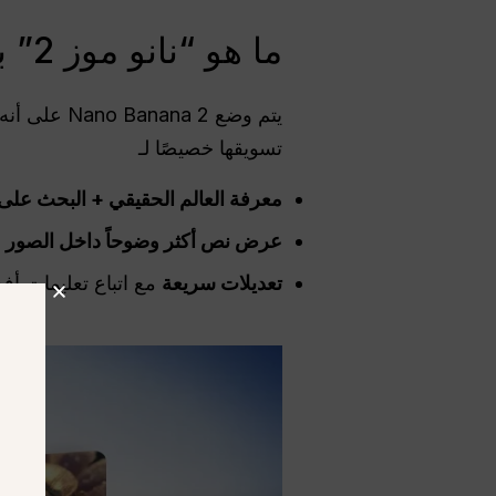
ما هو “نانو موز 2” بالضبط؟
يتم وضع Nano Banana 2 على أنه
تسويقها خصيصًا لـ
معرفة العالم الحقيقي + البحث على
عرض نص أكثر وضوحاً داخل الصور
(
تعديلات سريعة
مع اتباع تعليمات أ