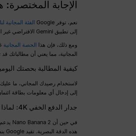
الإجابة المختصرة: هل نانو موز 2 
نعم، توفر Google
الفئة المجانية لنا
إلى تطبيق Gemini الافتراضي غير المدفوع حوالي
ومع ذلك، فإن هذا
الحصة المجانية
غي
المجانية، مما يعني أن مطالباتك قد 
كيفية المطالبة بحصتك اليومية ال
لاستخدام رصيدك المجاني، ما علي
إلى إدخال أي معلومات بطاقة ائتمان 
جدار الدفع الخفي 4K: لماذا يتم تقييد المستخدمين المجانيين بدقة 1K
هذه الدقة البصرية. تقيد Google بنشاط الحسابات غير المدفوعة إلى حد أقصى من