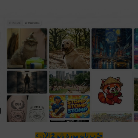
جرّب نانو موزة نانو 2 الآن >