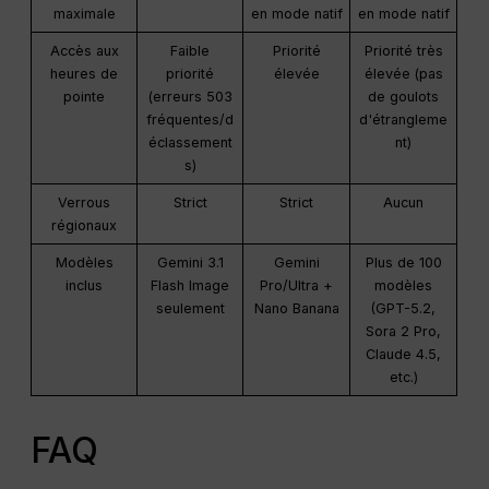
maximale
en mode natif
en mode natif
Accès aux
Faible
Priorité
Priorité très
heures de
priorité
élevée
élevée (pas
pointe
(erreurs 503
de goulots
fréquentes/d
d'étrangleme
éclassement
nt)
s)
Verrous
Strict
Strict
Aucun
régionaux
Modèles
Gemini 3.1
Gemini
Plus de 100
inclus
Flash Image
Pro/Ultra +
modèles
seulement
Nano Banana
(GPT-5.2,
Sora 2 Pro,
Claude 4.5,
etc.)
FAQ