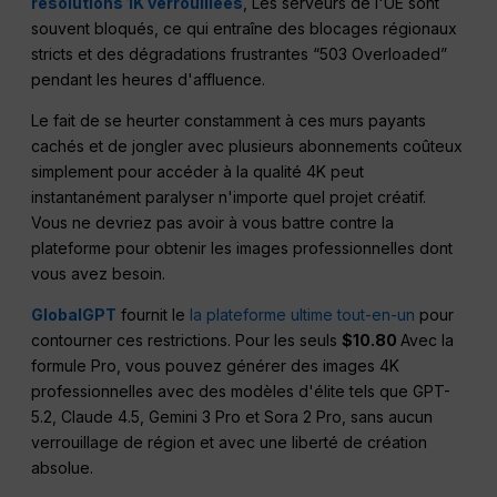
résolutions 1K verrouillées
, Les serveurs de l'UE sont
souvent bloqués, ce qui entraîne des blocages régionaux
stricts et des dégradations frustrantes “503 Overloaded”
pendant les heures d'affluence.
Le fait de se heurter constamment à ces murs payants
cachés et de jongler avec plusieurs abonnements coûteux
simplement pour accéder à la qualité 4K peut
instantanément paralyser n'importe quel projet créatif.
Vous ne devriez pas avoir à vous battre contre la
plateforme pour obtenir les images professionnelles dont
vous avez besoin.
GlobalGPT
fournit le
la plateforme ultime tout-en-un
pour
contourner ces restrictions. Pour les seuls
$10.80
Avec la
formule Pro, vous pouvez générer des images 4K
professionnelles avec des modèles d'élite tels que GPT-
5.2, Claude 4.5, Gemini 3 Pro et Sora 2 Pro, sans aucun
verrouillage de région et avec une liberté de création
absolue.