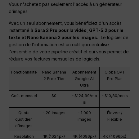
Vous n'achetez pas seulement l'accès à un générateur
d'images.
Avec un seul abonnement, vous bénéficiez d'un accès
instantané à
Sora 2 Pro pour la vidéo, GPT-5.2 pour le
texte et Nano Banana 2 pour les images.
, Le logiciel de
gestion de l'information est un outil qui centralise
l'ensemble de votre pipeline créatif et qui vous permet de
réduire vos factures mensuelles de logiciels.
Fonctionnalité
Nano Banana
Abonnement
GlobalGPT
2 Free Tier
Google AI
Pro Plan
Ultra
Coût mensuel
$0
~$124,99/mo
~$10,80/mois
is
Quota
~20 images
~1 000
Élevée /
quotidien
images
Flexible
d'images
Résolution
1K (1024px)
4K (4096px)
4K (4096px)