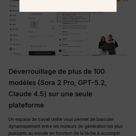
Déverrouillage de plus de 100
modèles (Sora 2 Pro, GPT-5.2,
Claude 4.5) sur une seule
plateforme
Un espace de travail unifié vous permet de basculer
dynamiquement entre les moteurs de génération les plus
puissants au monde en fonction de la tâche à accomplir.