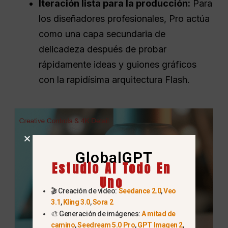
Iteración lista para la producción:
Para
los diseñadores profesionales, Pro actúa
como una capa secundaria de
delicadeza después de probar
rápidamente ideas y guiones gráficos
con la rapidísima arquitectura Flash.
GlobalGPT
Estudio AI Todo En
Uno
🎬 Creación de vídeo:
Seedance 2.0
,
Veo
3.1
,
Kling 3.0
,
Sora 2
🎨 Generación de imágenes:
A mitad de
camino
,
Seedream 5.0 Pro
,
GPT Imagen 2
,