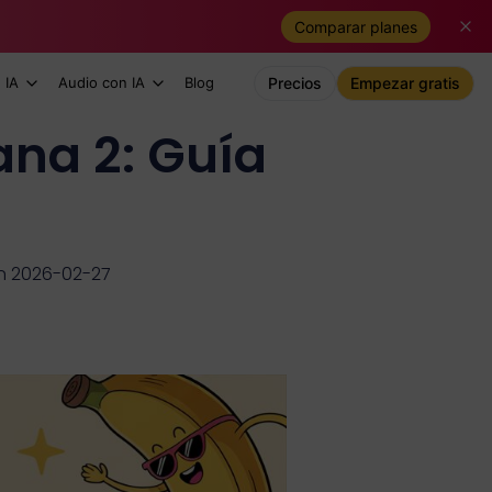
Comparar planes
 IA
Audio con IA
Blog
Precios
Empezar gratis
na 2: Guía
ón 2026-02-27