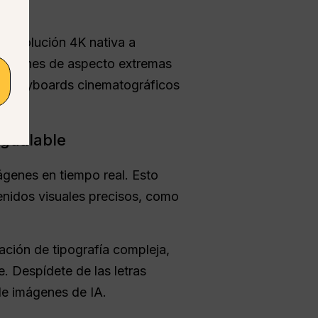
e resolución 4K nativa a
laciones de aspecto extremas
 y storyboards cinematográficos
igualable
ágenes en tiempo real. Esto
enidos visuales precisos, como
ación de tipografía compleja,
e. Despídete de las letras
de imágenes de IA.