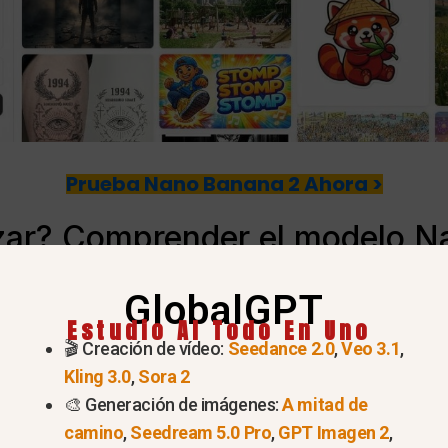
Prueba Nano Banana 2 Ahora >
izar? Comprender el modelo 
h Image)
GlobalGPT
Estudio AI Todo En Uno
🎬 Creación de vídeo:
Seedance 2.0
,
Veo 3.1
,
olución 4K y la velocidad en 2026
Kling 3.0
,
Sora 2
eva arquitectura Gemini 3.1 Flash Image de Google. Es
🎨 Generación de imágenes:
A mitad de
camino
,
Seedream 5.0 Pro
,
GPT Imagen 2
,
elocidad de renderizado y calidad de imagen. Los usuar