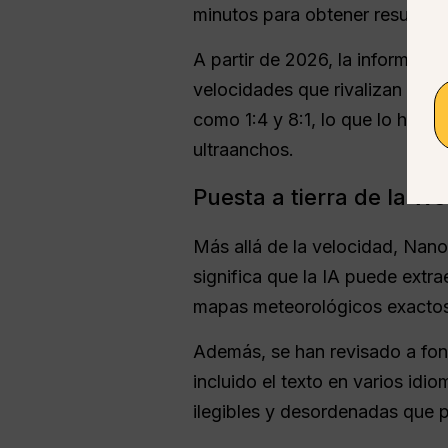
minutos para obtener resultados
A partir de 2026, la informaci
velocidades que rivalizan con
como 1:4 y 8:1, lo que lo hace
ultraanchos.
Puesta a tierra de la We
Más allá de la velocidad, Nano
significa que la IA puede extr
mapas meteorológicos exactos
Además, se han revisado a fond
incluido el texto en varios idi
ilegibles y desordenadas que 