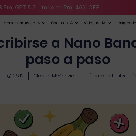
3 Pro, GPT 5.2... todo en Pro. 46% OFF
Herramientas de IA
Chat con IA
Vídeo de IA
Imagen de
ribirse a Nano Bana
paso a paso
06:12
Claude McKenzie
Última actualizaci