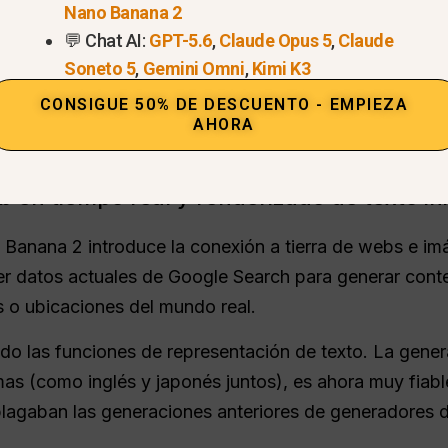
Nano Banana 2
 de alta fidelidad.
💬 Chat AI:
GPT-5.6
,
Claude Opus 5
,
Claude
ón disponible sugiere que este modelo ofrece salidas d
Soneto 5
,
Gemini Omni
,
Kimi K3
 modelos más antiguos de menor resolución. Admite re
CONSIGUE 50% DE DESCUENTO - EMPIEZA
 perfecto para formatos verticales de medios sociales
AHORA
b en tiempo real y renderizado de texto in
 Banana 2 introduce la conexión a tierra de webs e im
aer datos actuales de Google Search para generar cont
 o ubicaciones del mundo real.
o las funciones de representación de texto. La gener
omas (como inglés y japonés juntos), es ahora muy fiabl
plagaban las generaciones anteriores de generadores 