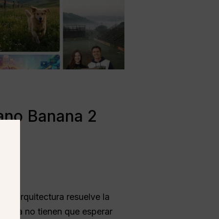
Nano Banana 2
ta arquitectura resuelve la
ios ya no tienen que esperar