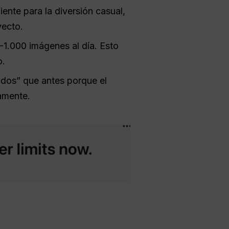
ente para la diversión casual,
yecto.
0-1.000 imágenes al día. Esto
o.
ados” que antes porque el
amente.