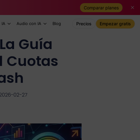
Comparar planes
 IA
Audio con IA
Blog
Precios
Empezar gratis
 La Guía
.1 Cuotas
lash
 2026-02-27