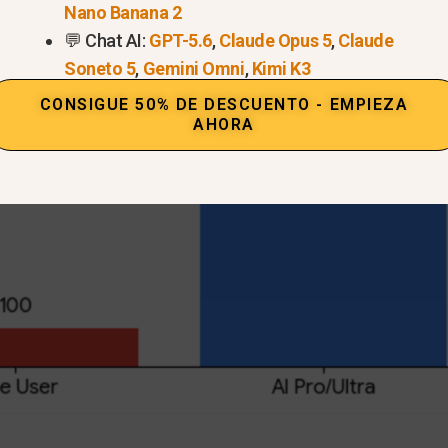
Nano Banana 2
💬 Chat AI:
GPT-5.6
,
Claude Opus 5
,
Claude
Soneto 5
,
Gemini Omni
,
Kimi K3
CONSIGUE 50% DE DESCUENTO - EMPIEZA
AHORA