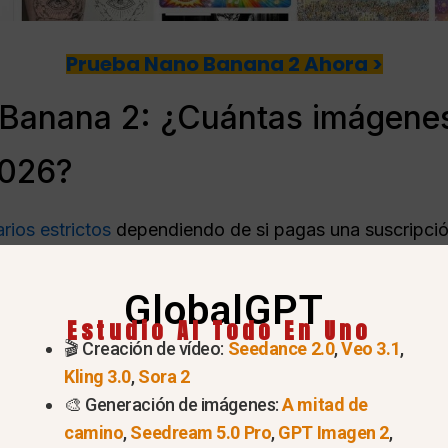
Prueba Nano Banana 2 Ahora >
 Banana 2: ¿Cuántas imágene
2026?
arios estrictos
dependiendo de si pagas una suscripción o
ara gestionar cuánta energía y potencia informática uti
GlobalGPT
Estudio AI Todo En Uno
🎬 Creación de vídeo:
Seedance 2.0
,
Veo 3.1
,
Kling 3.0
,
Sora 2
🎨 Generación de imágenes:
A mitad de
camino
,
Seedream 5.0 Pro
,
GPT Imagen 2
,