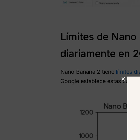
Límites de Nano
diariamente en 
Nano Banana 2 tiene
límites di
Google establece estas cuotas p