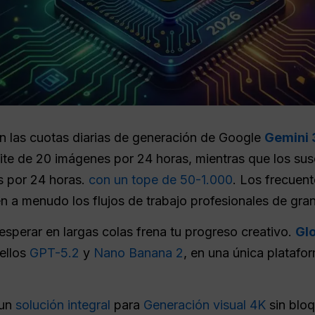
n las cuotas diarias de generación de Google
Gemini 
mite de 20 imágenes por 24 horas, mientras que los sus
s por 24 horas.
con un tope de 50-1.000
. Los frecuent
pen a menudo los flujos de trabajo profesionales de gra
esperar en largas colas frena tu progreso creativo.
Gl
 ellos
GPT-5.2
y
Nano Banana 2
, en una única platafo
 un
solución integral
para
Generación visual 4K
sin blo