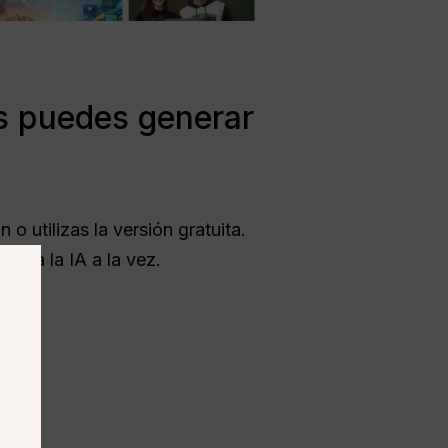
s puedes generar
 utilizas la versión gratuita.
liza la IA a la vez.