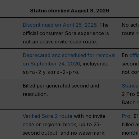
Status checked August 3, 2026
Discontinued on April 26, 2026
. The
No act
official consumer Sora experience is
route r
not an active invite-code route.
Deprecated and scheduled for removal
En
offi
on September 24, 2026
, incluyendo
second 
y
.
not co
sora-2
sora-2-pro
Billed per generated second and
Standa
resolution.
2 Pro $
Batch r
Verified Sora 2 route
with no invite
Pro
: $
code or regional block, up to 25-
billed 
second output, and no watermark.
monthly