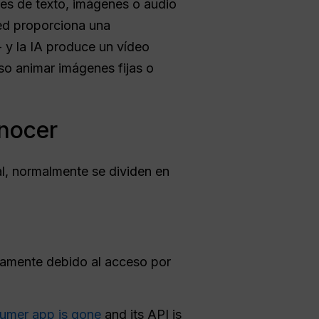
es de texto, imágenes o audio
ted proporciona una
 y la IA produce un vídeo
so animar imágenes fijas o
onocer
al, normalmente se dividen en
tamente debido al acceso por
umer app is gone
and its API is