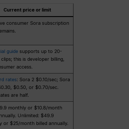
Current price or limit
ive consumer Sora subscription
emains.
cial guide
supports up to 20-
clips; this is developer billing,
nsumer access.
rd rates
: Sora 2 $0.10/sec; Sora
0.30, $0.50, or $0.70/sec.
ates are half.
19.9 monthly or $10.8/month
annually. Unlimited: $49.9
 or $25/month billed annually.