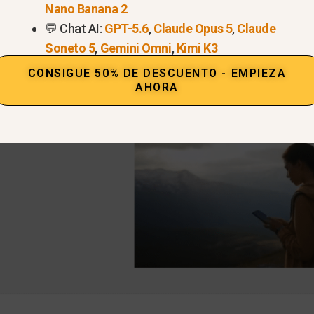
arriers.
Nano Banana 2
💬 Chat AI:
GPT-5.6
,
Claude Opus 5
,
Claude
Soneto 5
,
Gemini Omni
,
Kimi K3
CONSIGUE 50% DE DESCUENTO - EMPIEZA
AHORA