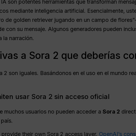
IA son potentes herramientas que transforman mensaj
os mediante inteligencia artificial. Esencialmente, us
o de golden retriever jugando en un campo de flores”-
cide con su mensaje. Algunos generadores pueden inclu
 la narración.
tivas a Sora 2 que deberías c
ra 2 son iguales. Basándonos en el uso en el mundo re
ten usar Sora 2 sin acceso oficial
que muchos usuarios no pueden acceder a
Sora 2
direc
 país.
l provide their own Sora 2 access layer.
OpenAI’s cons