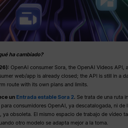
¿qué ha cambiado?
26):
OpenAI consumer Sora, the OpenAI Videos API, 
nsumer web/app is already closed; the API is still in 
m route with its own plans and limits.
ece un
Entrada estable Sora 2
.
Se trata de una ruta 
 para consumidores OpenAI, ya descatalogada, ni de la
 ya obsoleta. El mismo espacio de trabajo de vídeo ta
cuando otro modelo se adapta mejor a la toma.