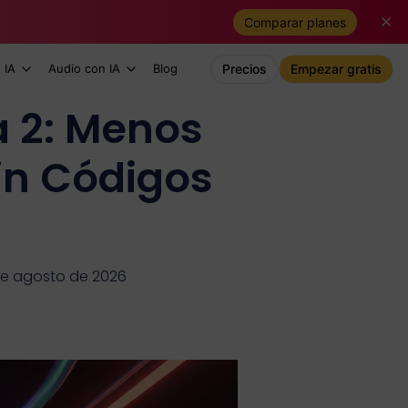
Comparar planes
 IA
Audio con IA
Blog
Precios
Empezar gratis
a 2: Menos
in Códigos
 de agosto de 2026