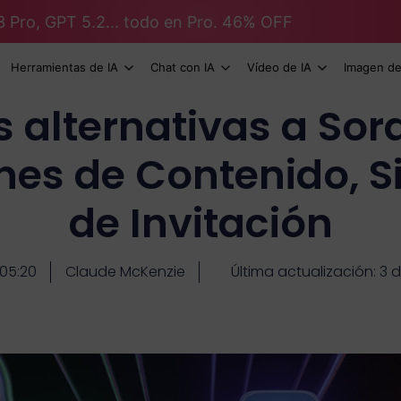
3 Pro, GPT 5.2... todo en Pro. 46% OFF
Herramientas de IA
Chat con IA
Vídeo de IA
Imagen de
s alternativas a Sor
ones de Contenido, S
de Invitación
05:20
Claude McKenzie
Última actualización: 3