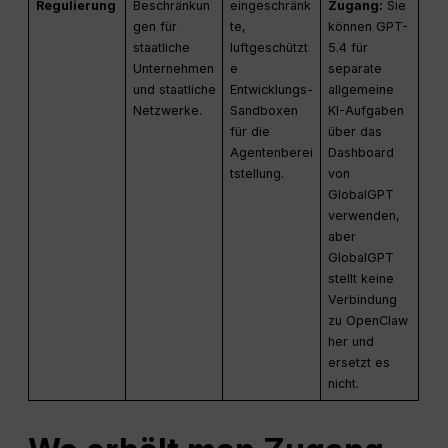
Regulierung
Beschränkun
eingeschränk
Zugang:
Sie
gen für
te,
können GPT-
staatliche
luftgeschützt
5.4 für
Unternehmen
e
separate
und staatliche
Entwicklungs-
allgemeine
Netzwerke.
Sandboxen
KI-Aufgaben
für die
über das
Agentenberei
Dashboard
tstellung.
von
GlobalGPT
verwenden,
aber
GlobalGPT
stellt keine
Verbindung
zu OpenClaw
her und
ersetzt es
nicht.