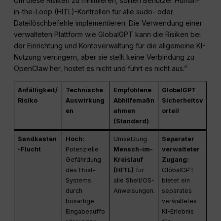
Um diese Risiken zu minimieren, sollten Benutzer Human-
in-the-Loop (HITL)-Kontrollen für alle sudo- oder
Dateilöschbefehle implementieren. Die Verwendung einer
verwalteten Plattform wie GlobalGPT kann die Risiken bei
der Einrichtung und Kontoverwaltung für die allgemeine KI-
Nutzung verringern, aber sie stellt keine Verbindung zu
OpenClaw her, hostet es nicht und führt es nicht aus.”
Anfälligkeit/
Technische
Empfohlene
GlobalGPT
Risiko
Auswirkung
Abhilfemaßn
Sicherheitsv
en
ahmen
orteil
(Standard)
Sandkasten
Hoch:
Umsetzung
Separater
-Flucht
Potenzielle
Mensch-im-
verwalteter
Gefährdung
Kreislauf
Zugang:
des Host-
(HITL)
für
GlobalGPT
Systems
alle Shell/OS-
bietet ein
durch
Anweisungen.
separates
bösartige
verwaltetes
Eingabeauffo
KI-Erlebnis