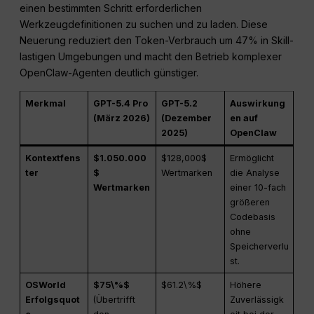
einen bestimmten Schritt erforderlichen
Werkzeugdefinitionen zu suchen und zu laden. Diese
Neuerung reduziert den Token-Verbrauch um 47% in Skill-
lastigen Umgebungen und macht den Betrieb komplexer
OpenClaw-Agenten deutlich günstiger.
Merkmal
GPT-5.4 Pro
GPT-5.2
Auswirkung
(März 2026)
(Dezember
en auf
2025)
OpenClaw
Kontextfens
$1.050.000
$128,000$
Ermöglicht
ter
$
Wertmarken
die Analyse
Wertmarken
einer 10-fach
größeren
Codebasis
ohne
Speicherverlu
st.
OSWorld
$75\%$
$61.2\%$
Höhere
Erfolgsquot
(Übertrifft
Zuverlässigk