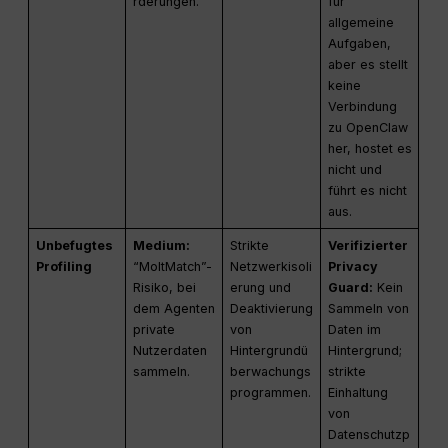
rderungen.
für
allgemeine
Aufgaben,
aber es stellt
keine
Verbindung
zu OpenClaw
her, hostet es
nicht und
führt es nicht
aus.
Unbefugtes
Medium:
Strikte
Verifizierter
Profiling
“MoltMatch”-
Netzwerkisoli
Privacy
Risiko, bei
erung und
Guard:
Kein
dem Agenten
Deaktivierung
Sammeln von
private
von
Daten im
Nutzerdaten
Hintergrundü
Hintergrund;
sammeln.
berwachungs
strikte
programmen.
Einhaltung
von
Datenschutzp