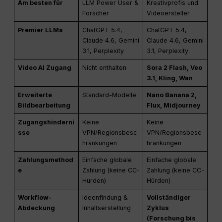
Am besten für
LLM Power User &
Kreativprofis und
Forscher
Videoersteller
Premier LLMs
ChatGPT 5.4,
ChatGPT 5.4,
Claude 4.6, Gemini
Claude 4.6, Gemini
3.1, Perplexity
3.1, Perplexity
Video AI Zugang
Nicht enthalten
Sora 2 Flash, Veo
3.1, Kling, Wan
Erweiterte
Standard-Modelle
Nano Banana 2,
Bildbearbeitung
Flux, Midjourney
Zugangshinderni
Keine
Keine
sse
VPN/Regionsbesc
VPN/Regionsbesc
hränkungen
hränkungen
Zahlungsmethod
Einfache globale
Einfache globale
e
Zahlung (keine CC-
Zahlung (keine CC-
Hürden)
Hürden)
Workflow-
Ideenfindung &
Vollständiger
Abdeckung
Inhaltserstellung
Zyklus
(Forschung bis