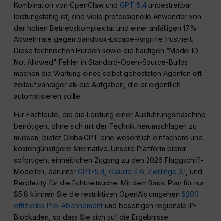
Kombination von OpenClaw und
GPT-5.4
unbestreitbar
leistungsfähig ist, sind viele professionelle Anwender von
der hohen Betriebskomplexität und einer anfälligen 17%-
Abwehrrate gegen Sandbox-Escape-Angriffe frustriert.
Diese technischen Hürden sowie die häufigen “Model ID
Not Allowed”-Fehler in Standard-Open-Source-Builds
machen die Wartung eines selbst gehosteten Agenten oft
zeitaufwändiger als die Aufgaben, die er eigentlich
automatisieren sollte.
Für Fachleute, die die Leistung einer Ausführungsmaschine
benötigen, ohne sich mit der Technik herumschlagen zu
müssen, bietet GlobalGPT eine wesentlich einfachere und
kostengünstigere Alternative. Unsere Plattform bietet
sofortigen, einheitlichen Zugang zu den 2026 Flaggschiff-
Modellen, darunter
GPT-5.4,
Claude 4.6
,
Zwillinge 3.1
, und
Perplexity für die Echtzeitsuche. Mit dem Basic Plan für nur
$5.8 können Sie die restriktiven OpenAIs umgehen
$200
offizielles Pro-Abonnement
und beseitigen regionale IP-
Blockaden, so dass Sie sich auf die Ergebnisse