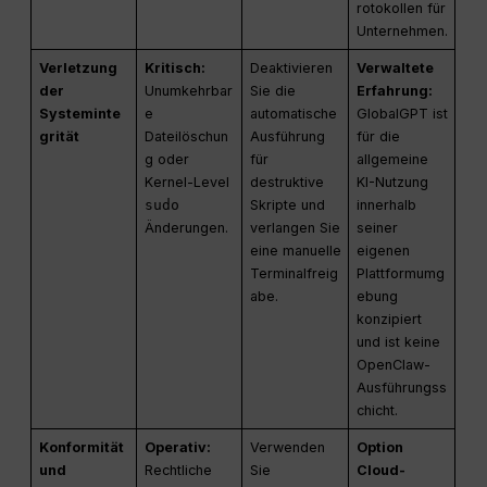
rotokollen für
Unternehmen.
Verletzung
Kritisch:
Deaktivieren
Verwaltete
der
Unumkehrbar
Sie die
Erfahrung:
Systeminte
e
automatische
GlobalGPT ist
grität
Dateilöschun
Ausführung
für die
g oder
für
allgemeine
Kernel-Level
destruktive
KI-Nutzung
sudo
Skripte und
innerhalb
Änderungen.
verlangen Sie
seiner
eine manuelle
eigenen
Terminalfreig
Plattformumg
abe.
ebung
konzipiert
und ist keine
OpenClaw-
Ausführungss
chicht.
Konformität
Operativ:
Verwenden
Option
und
Rechtliche
Sie
Cloud-