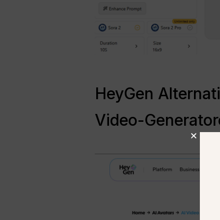
HeyGen Alternat
Video-Generator