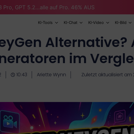
 Pro, GPT 5.2...alle auf Pro. 46% AUS
KI-Tools
KI-Chat
KI-Video
KI-Bild
eyGen Alternative? 
neratoren im Vergle
2
10:43
Ariette Wynn
Zuletzt aktualisiert am