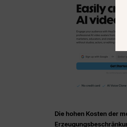
Die hohen Kosten der mo
Erzeugungsbeschränku