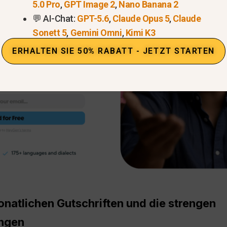
5.0 Pro
,
GPT Image 2
,
Nano Banana 2
💬 AI-Chat:
GPT-5.6
,
Claude Opus 5
,
Claude
Sonett 5
,
Gemini Omni
,
Kimi K3
ERHALTEN SIE 50% RABATT - JETZT STARTEN
natlichen Gutschriften und die strengen
ngen