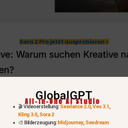
Sora 2 Pro jetzt ausprobieren >
ive: Warum suchen Kreative n
en?
GlobalGPT
All-In-One AI Studio
🎬 Videoerstellung:
Seedance 2.0
,
Veo 3.1
,
Kling 3.0
,
Sora 2
🎨 Bilderzeugung:
Midjourney
,
Seedream