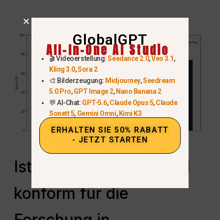
GlobalGPT
All-In-One AI Studio
🎬 Videoerstellung:
Seedance 2.0
,
Veo 3.1
,
Kling 3.0
,
Sora 2
🎨 Bilderzeugung:
Midjourney
,
Seedream
5.0 Pro
,
GPT Image 2
,
Nano Banana 2
💬 AI-Chat:
GPT-5.6
,
Claude Opus 5
,
Claude
Sonett 5
,
Gemini Omni
,
Kimi K3
ERHALTEN SIE 50% RABATT
- JETZT STARTEN
Ist Claude AI sicher und
konform für die
Forschung in