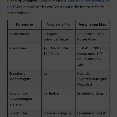
Pläne zu erhalten, vergleichen Sie
Was ist in Perplexity Pro
und Max enthalten?
bevor Sie sich für die höchste Stufe
entscheiden.
Kategorie
Perplexity Pro
Verwirrung Max
Zielbenutzer
Alltägliche
Vielforscher und
zahlende Nutzer
Power-User
Preisniveau
$20/Monat oder
1 TP 41 T 200 pro
$200/Jahr
Monat oder 1 TP
41 T 2.000 pro
Jahr
Erweiterter
Ja
Höchste
Modellzugriff
Zugriffsebene plus
Modellrat
Dateien und
Verfügbar
Erweiterter Zugang
Anwendungen
erstellen
Zusätzliche
Standard-Zugang
Erweiterter Zugriff