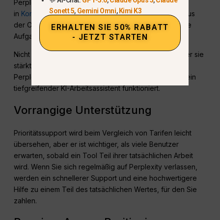
Perplexity Max enthält außerdem den Max Assistant
Sonett 5
,
Gemini Omni
,
Kimi K3
in
Komet
. Perplexity stellt dies als einen Assistenzmodus
der Oberklasse für komplexere und geschäftskritische
ERHALTEN SIE 50% RABATT
Aufgaben dar.
- JETZT STARTEN
Nicht jeder Nutzer wird diese Funktion benötigen, aber sie
stärkt die Argumente für Max, wenn Sie wollen, dass
Perplexity mehr als ein Suchwerkzeug und mehr wie ein
tiefgreifender KI-Arbeitsassistent funktioniert.
Vorrangige Unterstützung
Prioritätssupport wird beim Vergleich von Tarifen leicht
übersehen, aber er ist wichtiger, als viele Benutzer
erwarten, sobald ein Tool Teil ihrer tatsächlichen Arbeit
wird. Wenn Sie sich regelmäßig auf Perplexity verlassen,
werden ein schnellerer Support und eine hochwertigere
Hilfe zu einem Teil des tatsächlichen Wertes, für den Sie
zahlen.