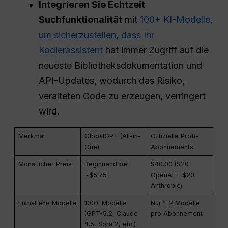
Integrieren Sie
Echtzeit
Suchfunktionalität
mit
100+ KI-Modelle,
um sicherzustellen, dass Ihr
Kodierassistent
hat immer Zugriff auf die
neueste Bibliotheksdokumentation und
API-Updates, wodurch das Risiko,
veralteten Code zu erzeugen, verringert
wird.
Merkmal
GlobalGPT (All-in-
Offizielle Profi-
One)
Abonnements
Monatlicher Preis
Beginnend bei
$40.00 ($20
~$5.75
OpenAI + $20
Anthropic)
Enthaltene Modelle
100+ Modelle
Nur 1-2 Modelle
(GPT-5.2, Claude
pro Abonnement
4.5, Sora 2, etc.)