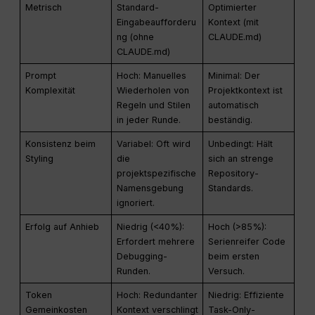
Metrisch
Standard-
Optimierter
Eingabeaufforderu
Kontext (mit
ng (ohne
CLAUDE.md)
CLAUDE.md)
Prompt
Hoch: Manuelles
Minimal: Der
Komplexität
Wiederholen von
Projektkontext ist
Regeln und Stilen
automatisch
in jeder Runde.
beständig.
Konsistenz beim
Variabel: Oft wird
Unbedingt: Hält
Styling
die
sich an strenge
projektspezifische
Repository-
Namensgebung
Standards.
ignoriert.
Erfolg auf Anhieb
Niedrig (<40%):
Hoch (>85%):
Erfordert mehrere
Serienreifer Code
Debugging-
beim ersten
Runden.
Versuch.
Token
Hoch: Redundanter
Niedrig: Effiziente
Gemeinkosten
Kontext verschlingt
Task-Only-