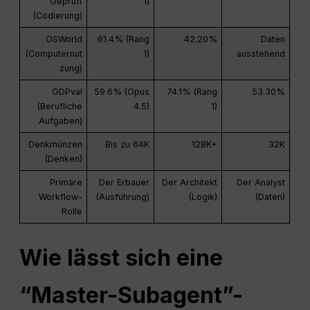
Geprüft
1)
(Codierung)
OSWorld
61.4% (Rang
42.20%
Daten
(Computernut
1)
ausstehend
zung)
GDPval
59.6% (Opus
74.1% (Rang
53.30%
(Berufliche
4.5)
1)
Aufgaben)
Denkmünzen
Bis zu 64K
128K+
32K
(Denken)
Primäre
Der Erbauer
Der Architekt
Der Analyst
Workflow-
(Ausführung)
(Logik)
(Daten)
Rolle
Wie lässt sich eine
“Master-Subagent”-