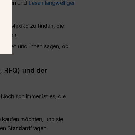
 suchen und
Lesen langweiliger
n in Mexiko zu finden, die
erfügen.
el lesen und Ihnen sagen, ob
P, RFQ) und der
Noch schlimmer ist es, die
e kaufen möchten, und sie
llen Standardfragen.