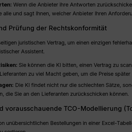
rten:
Wenn die Anbieter ihre Antworten zurückschicken
sie alle und sagt Ihnen, welcher Anbieter Ihren Anforde
und Prüfung der Rechtskonformität
itigen juristischen Vertrag, um einen einzigen fehlerh
istischer Assistent.
isiken:
Sie können die KI bitten, einen Vertrag zu sca
ieferanten zu viel Macht geben, um die Preise später
agen:
Die KI findet nicht nur die schlechten Sätze, so
on, die Sie an den Lieferanten zurückschicken können.
d vorausschauende TCO-Modellierung (Tot
on unübersichtlichen Bestellungen in einer Excel-Tabelle
u sortieren.