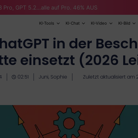
 Pro, GPT 5.2...alle auf Pro. 46% AUS
KI-Tools
KI-Chat
KI-Video
KI-Bild
atGPT in der Besc
tte einsetzt (2026 L
4
02:51
Juni, Sophie
Zuletzt aktualisiert a