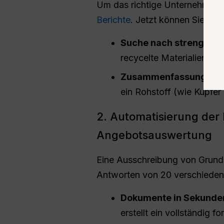
Um das richtige Unternehmen 
Berichte
. Jetzt können Sie die K
Suche nach strengen R
recycelte Materialien ver
Zusammenfassung der 
ein Rohstoff (wie Kupfer
2. Automatisierung der
Angebotsauswertung
Eine Ausschreibung von Grund 
Antworten von 20 verschiedene
Dokumente in Sekunden
erstellt ein vollständig 