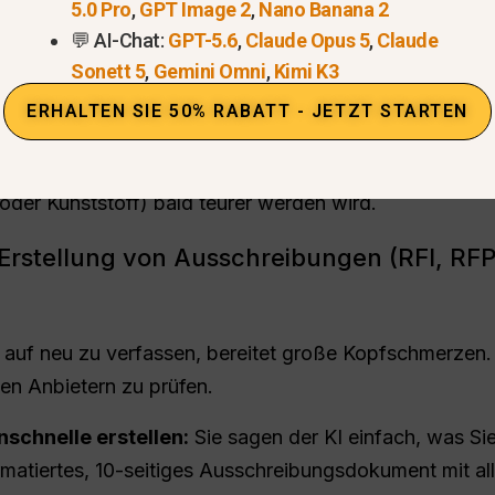
5.0 Pro
,
GPT Image 2
,
Nano Banana 2
zu finden, musste man früher wochenlang bei Google
💬 AI-Chat:
GPT-5.6
,
Claude Opus 5
,
Claude
I einfach bitten, dies für Sie zu tun.
Sonett 5
,
Gemini Omni
,
Kimi K3
egeln:
Sie können die AI bitten, Verpackungslieferante
ERHALTEN SIE 50% RABATT - JETZT STARTEN
wenden und über ein spezielles Sicherheitszertifikat v
Markttrends:
KI kann schnell lange Nachrichtenartik
 oder Kunststoff) bald teurer werden wird.
 Erstellung von Ausschreibungen (RFI, RF
auf neu zu verfassen, bereitet große Kopfschmerzen. 
n Anbietern zu prüfen.
schnelle erstellen:
Sie sagen der KI einfach, was Si
formatiertes, 10-seitiges Ausschreibungsdokument mit a