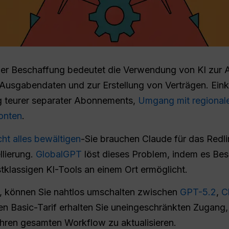
er Beschaffung bedeutet die Verwendung von KI zur A
Ausgabendaten und zur Erstellung von Verträgen. Eink
g teurer separater Abonnements,
Umgang mit regional
Konten
.
cht alles bewältigen
-Sie brauchen Claude für das Redl
lierung.
GlobalGPT
löst dieses Problem, indem es Be
erstklassigen KI-Tools an einem Ort ermöglicht.
, können Sie nahtlos umschalten zwischen
GPT-5.2
,
C
n Basic-Tarif erhalten Sie uneingeschränkten Zugang
hren gesamten Workflow zu aktualisieren.