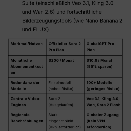
Suite (einschließlich Veo 3.1, Kling 3.0
und Wan 2.6) und fortschrittliche
Bilderzeugungstools (wie Nano Banana 2
und FLUX).
Merkmal/Nutzen
Offizieller Sora 2
GlobalGPT Pro
Pro Plan
Plan
Monatliche
$200 / Monat
$10.8 / Monat
Abonnementkost
(95% sparen)
en
Redundanz der
Einzelmodell
100+ Modelle
Modelle
(hohes Risiko)
(geringes Risiko)
Zentrale Video-
Sora 2
Veo 3.1, Kling 3.0,
Engines
(Ausgelaufen)
Wan, Sora 2 Flash
Regionale
Stark
Globaler Zugang
Beschränkungen
eingeschränkt
(kein VPN
(VPN erforderlich)
erforderlich)