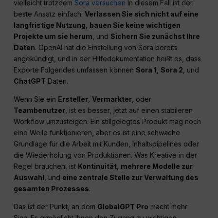
vielleicht trotzdem
Sora versuchen
In diesem Fall ist der
beste Ansatz einfach:
Verlassen Sie sich nicht auf eine
langfristige Nutzung
,
bauen Sie keine wichtigen
Projekte um sie herum
, und
Sichern Sie zunächst Ihre
Daten
. OpenAI hat die Einstellung von Sora bereits
angekündigt, und in der Hilfedokumentation heißt es, dass
Exporte Folgendes umfassen können
Sora 1
,
Sora 2
, und
ChatGPT
Daten.
Wenn Sie ein
Ersteller
,
Vermarkter
, oder
Teambenutzer
, ist es besser, jetzt auf einen stabileren
Workflow umzusteigen. Ein stillgelegtes Produkt mag noch
eine Weile funktionieren, aber es ist eine schwache
Grundlage für die Arbeit mit Kunden, Inhaltspipelines oder
die Wiederholung von Produktionen. Was Kreative in der
Regel brauchen, ist
Kontinuität
,
mehrere Modelle zur
Auswahl
, und
eine zentrale Stelle zur Verwaltung des
gesamten Prozesses
.
Das ist der Punkt, an dem
GlobalGPT Pro
macht mehr
Sinn. Es ermöglicht Ihnen den Zugang zu wichtigen