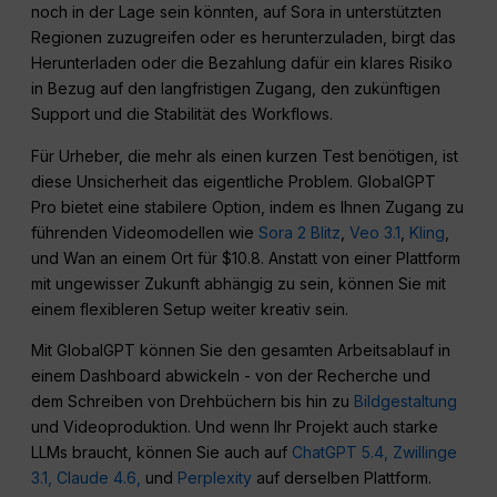
noch in der Lage sein könnten, auf Sora in unterstützten
Regionen zuzugreifen oder es herunterzuladen, birgt das
Herunterladen oder die Bezahlung dafür ein klares Risiko
in Bezug auf den langfristigen Zugang, den zukünftigen
Support und die Stabilität des Workflows.
Für Urheber, die mehr als einen kurzen Test benötigen, ist
diese Unsicherheit das eigentliche Problem. GlobalGPT
Pro bietet eine stabilere Option, indem es Ihnen Zugang zu
führenden Videomodellen wie
Sora 2 Blitz
,
Veo 3.1
,
Kling
,
und Wan an einem Ort für $10.8. Anstatt von einer Plattform
mit ungewisser Zukunft abhängig zu sein, können Sie mit
einem flexibleren Setup weiter kreativ sein.
Mit GlobalGPT können Sie den gesamten Arbeitsablauf in
einem Dashboard abwickeln - von der Recherche und
dem Schreiben von Drehbüchern bis hin zu
Bildgestaltung
und Videoproduktion. Und wenn Ihr Projekt auch starke
LLMs braucht, können Sie auch auf
ChatGPT 5.4,
Zwillinge
3.1,
Claude 4.6,
und
Perplexity
auf derselben Plattform.