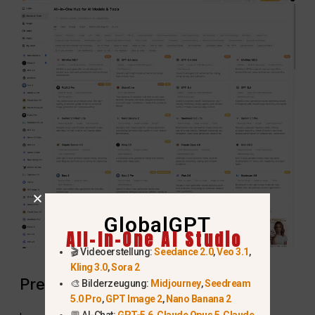
GlobalGPT
All-In-One AI Studio
🎬 Videoerstellung:
Seedance 2.0
,
Veo 3.1
,
Kling 3.0
,
Sora 2
Preisgestaltung für Kreativprofis
🎨 Bilderzeugung:
Midjourney
,
Seedream
5.0 Pro
,
GPT Image 2
,
Nano Banana 2
💬 AI-Chat:
GPT-5.6
,
Claude Opus 5
,
Claude