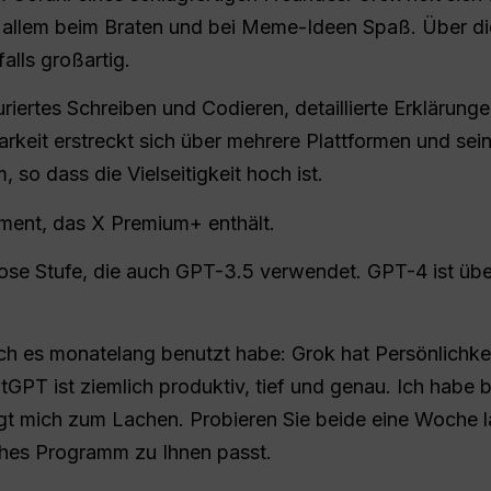
allem beim Braten und bei Meme-Ideen Spaß. Über die
alls großartig.
riertes Schreiben und Codieren, detaillierte Erklärung
keit erstreckt sich über mehrere Plattformen und sein
o dass die Vielseitigkeit hoch ist.
ment, das X Premium+ enthält.
lose Stufe, die auch GPT-3.5 verwendet. GPT-4 ist ü
ch es monatelang benutzt habe: Grok hat Persönlichkei
T ist ziemlich produktiv, tief und genau. Ich habe be
ingt mich zum Lachen. Probieren Sie beide eine Woche
lches Programm zu Ihnen passt.