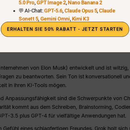
5.0 Pro
,
GPT Image 2
,
Nano Banana 2
💬 AI-Chat:
GPT-5.6
,
Claude Opus 5
,
Claude
Sonett 5
,
Gemini Omni
,
Kimi K3
 für Schreiben, Bild- und Videoerstellung mit GPT
ERHALTEN SIE 50% RABATT - JETZT STARTEN
Testen Sie 100+ AI-Modelle auf Global GPT
ternehmen von Elon Musk) entwickelt und ist witzig,
Fragen zu beantworten. Sein Ton ist konversationell un
eit in ihren KI-Tools mögen.
 und Anpassungsfähigkeit sind die Schwerpunkte von 
arität kommt aus dem Schreiben, Brainstorming, Codie
GPT-3.5 plus GPT-4 für vielfältige Anwendungen hat.
 Gefühl eines schlagfertigen Freundes. Grok holt sich s