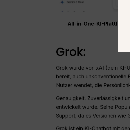
All-in-One-KI-Plattform
Grok:
Grok wurde von xAI (dem KI-Un
bereit, auch unkonventionelle 
Nutzer wendet, die Persönlichk
Genauigkeit, Zuverlässigkeit
entwickelt wurde. Seine Popul
Support, da es Versionen wie 
Grok ist ein KI-Chatbot mit dem