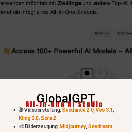
verwenden möchten mit
Zwillinge
und andere Top-KI-
ietet ein integriertes All-in-One-Erlebnis.
GlobalGPT
All-In-One AI Studio
🎬 Videoerstellung:
Seedance 2.0
,
Veo 3.1
,
Kling 3.0
,
Sora 2
🎨 Bilderzeugung:
Midjourney
,
Seedream