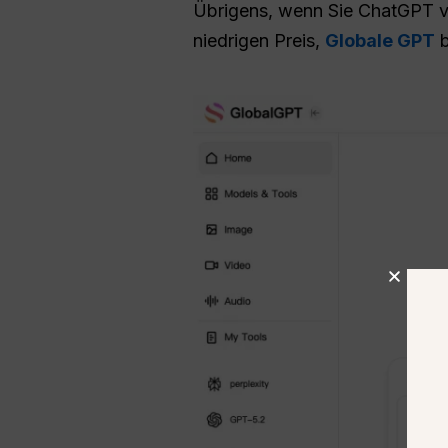
Übrigens, wenn Sie ChatGPT 
niedrigen Preis,
Globale GPT
b