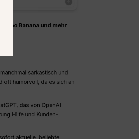
-5, Nano Banana und mehr
 manchmal sarkastisch und
d oft humorvoll, da es sich an
ChatGPT, das von OpenAI
rung Hilfe und Kunden-
ofort aktuelle, beliebte