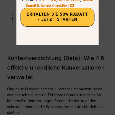
Sonett 5
,
Gemini Omni
,
Kimi K3
ERHALTEN SIE 50% RABATT
- JETZT STARTEN
Kontextverdichtung (Beta): Wie 4.6
effektiv unendliche Konversationen
verwaltet
Eine neue Funktion namens "Context Compaction" fasst
automatisch die älteren Teile Ihres Chats zusammen. So
können Sie Unterhaltungen führen, die nie zu enden
scheinen, ohne an die Speichergrenzen des Modells zu
stoßen.