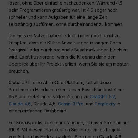
lösen, ohne über einfache nachzudenken. Während 4.5
beim Programmieren großartig war, ist 4.6 sogar noch
schneller und kann Aufgaben für eine lange Zeit
selbständig ausführen, ohne durcheinander zu kommen.
Die meisten Nutzer haben jedoch immer noch damit zu
kämpfen, dass die KI ihre Anweisungen in langen Chats
“vergisst” oder durch regionale Beschränkungen blockiert
wird. Es ist frustrierend, wenn die KI genau dann den
Überblick über Ihr Projekt verliert, wenn Sie sie am meisten
brauchen.
GlobalGPT, eine All-in-One-Plattform, löst all diese
Probleme im Handumdrehen. Unser Basic Plan kostet nur
$5.8 und bietet Ihnen vollen Zugang zu
ChatGPT 5.2
,
Claude 4.6
, Claude 4,5,
Gemini 3 Pro
, und
Perplexity
in
einem einfachen Dashboard.
Für Kreativprofis, die mehr brauchen, ist unser Pro-Plan nur
$10.8. Mit diesem Plan können Sie Ihr gesamtes Projekt
von Anfang bis Ende abwickeln. Sie können Claude 4.6